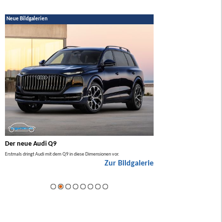
Neue Bildgalerien
Der neue Audi Q9
Der neue Mercedes GL
Erstmals dringt Audi mit dem Q9 in diese Dimensionen vor.
Der neue Mercedes GLA kommt zuers
Zur Bildgalerie
Hybrid.
ie