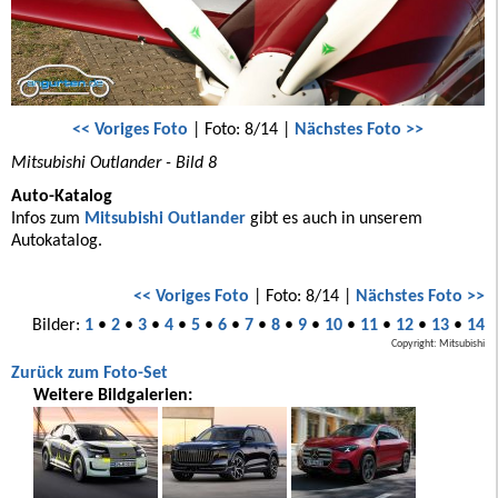
<< Voriges Foto
| Foto: 8/14 |
Nächstes Foto >>
Mitsubishi Outlander - Bild 8
Auto-Katalog
Infos zum
Mitsubishi Outlander
gibt es auch in unserem
Autokatalog.
<< Voriges Foto
| Foto: 8/14 |
Nächstes Foto >>
Bilder:
1
•
2
•
3
•
4
•
5
•
6
•
7
•
8
•
9
•
10
•
11
•
12
•
13
•
14
Copyright: Mitsubishi
Zurück zum Foto-Set
Weitere Bildgalerien: