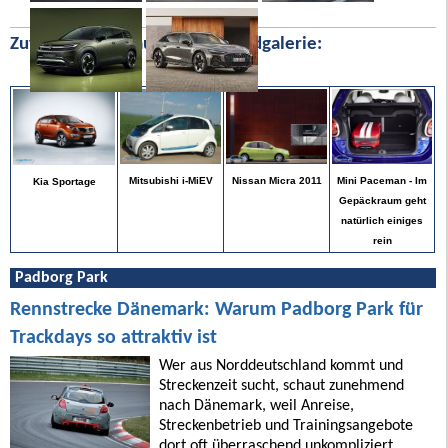
Zufällige Bilder aus unserer Bildgalerie:
Mini Paceman - Im
Mitsubishi i-MiEV
Nissan Micra 2011
Kia Sportage
Gepäckraum geht
natürlich einiges
rein
Padborg Park
Rennstrecke Dänemark: Warum Padborg Park für
Trackdays so attraktiv ist
Wer aus Norddeutschland kommt und
Streckenzeit sucht, schaut zunehmend
nach Dänemark, weil Anreise,
Streckenbetrieb und Trainingsangebote
dort oft überraschend unkompliziert