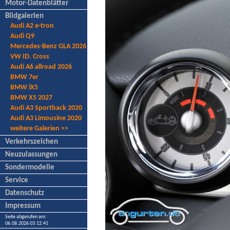
Motor-Datenblätter
Bildgalerien
Audi A2 e-tron
Audi Q9
Mercedes-Benz GLA 2026
VW ID. Cross
Audi A6 allroad 2026
BMW 7er
BMW iX5
BMW X5 2027
Audi A3 Sportback 2020
Audi A3 Limousine 2020
weitere Galerien >>
Verkehrszeichen
Neuzulassungen
Sondermodelle
Service
Datenschutz
Impressum
Seite abgerufen am:
06.08.2026 03:12:41