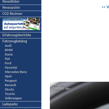
Newsticker
<< V
Newsarchiv
CO2-Rechner
Erfahrungsberichte
Fahrzeugkatalog
Audi
BMW
Dacia
Fiat
Ford
Hyundai
Mercedes-Benz
Opel
Peugeot
Renault
Skoda
Toyota
Volkswagen
Ladeparks