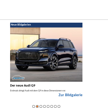
Neue Bildgalerien
Der neue Audi Q9
Der neue Merced
t den
Erstmals dringt Audi mit dem Q9 in diese Dimensionen vor.
Der neue Mercedes GLA kom
Zur Bildgalerie
Hybrid.
galerie