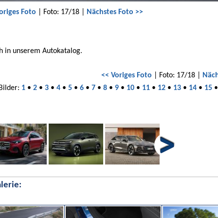
origes Foto
| Foto: 17/18 |
Nächstes Foto >>
h in unserem Autokatalog.
<< Voriges Foto
| Foto: 17/18 |
Näch
Bilder:
1
•
2
•
3
•
4
•
5
•
6
•
7
•
8
•
9
•
10
•
11
•
12
•
13
•
14
•
15
lerie: