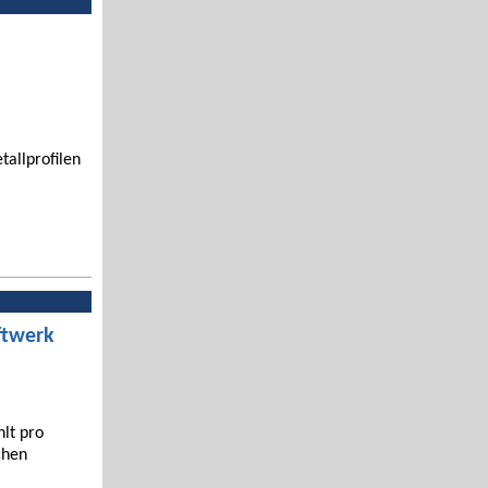
tallprofilen
ftwerk
hlt pro
chen