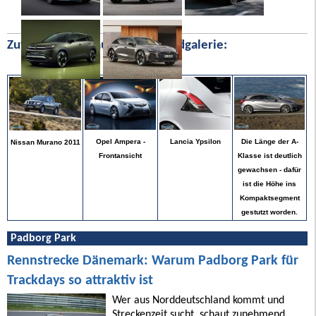
Zufällige Bilder aus unserer Bildgalerie:
Die Länge der A-
Opel Ampera -
Lancia Ypsilon
Nissan Murano 2011
Klasse ist deutlich
Frontansicht
gewachsen - dafür
ist die Höhe ins
Kompaktsegment
gestutzt worden.
Padborg Park
Rennstrecke Dänemark: Warum Padborg Park für
Trackdays so attraktiv ist
Wer aus Norddeutschland kommt und
Streckenzeit sucht, schaut zunehmend