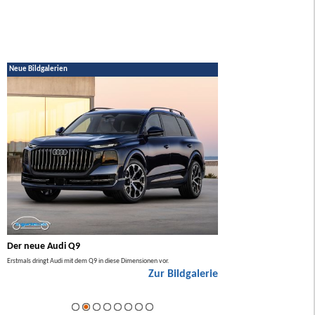
Neue Bildgalerien
Der neue Audi Q9
Der neue Mercedes GL
Erstmals dringt Audi mit dem Q9 in diese Dimensionen vor.
Der neue Mercedes GLA kommt zuers
Zur Bildgalerie
Hybrid.
ie