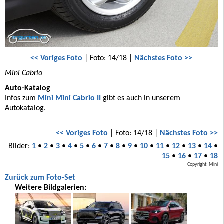
<< Voriges Foto
| Foto: 14/18 |
Nächstes Foto >>
Mini Cabrio
Auto-Katalog
Infos zum
Mini Mini Cabrio II
gibt es auch in unserem
Autokatalog.
<< Voriges Foto
| Foto: 14/18 |
Nächstes Foto >>
Bilder:
1
•
2
•
3
•
4
•
5
•
6
•
7
•
8
•
9
•
10
•
11
•
12
•
13
•
14
•
15
•
16
•
17
•
18
Copyright: Mini
Zurück zum Foto-Set
Weitere Bildgalerien: