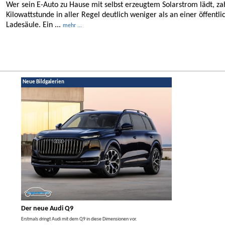
Wer sein E-Auto zu Hause mit selbst erzeugtem Solarstrom lädt, za
Kilowattstunde in aller Regel deutlich weniger als an einer öffentli
Ladesäule. Ein ...
mehr ...
Neue Bildgalerien
Der neue Audi Q9
Der neue Merced
t den
Erstmals dringt Audi mit dem Q9 in diese Dimensionen vor.
Der neue Mercedes GLA kom