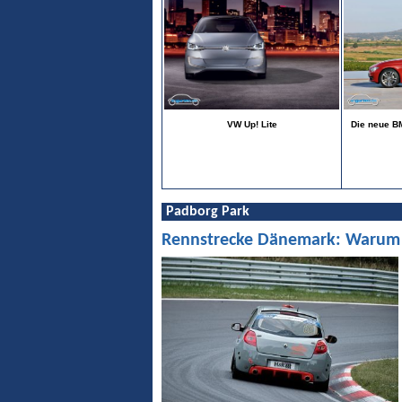
VW Up! Lite
Die neue BM
Padborg Park
Rennstrecke Dänemark: Warum Pa