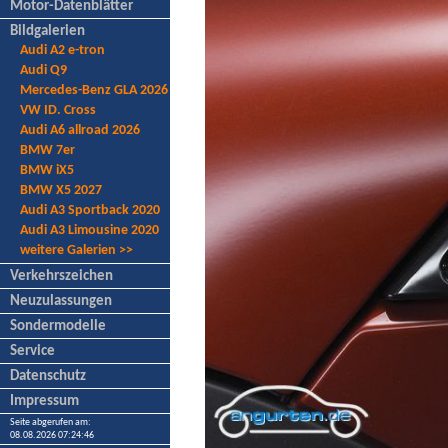
Motor-Datenblätter
Bildgalerien
Audi A2 e-tron
Audi Q9
Mercedes-Benz GLA 2026
VW ID. Cross
Audi A6 allroad 2026
BMW 7er
BMW iX5
BMW X5 2027
Audi A3 Sportback 2020
Audi A3 Limousine 2020
weitere Galerien >>
Verkehrszeichen
Neuzulassungen
Sondermodelle
Service
Datenschutz
Impressum
Seite abgerufen am:
08.08.2026 07:24:46