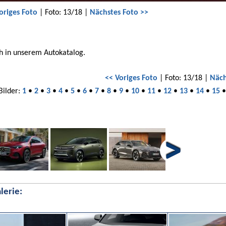
origes Foto
| Foto: 13/18 |
Nächstes Foto >>
h in unserem Autokatalog.
<< Voriges Foto
| Foto: 13/18 |
Näch
Bilder:
1
•
2
•
3
•
4
•
5
•
6
•
7
•
8
•
9
•
10
•
11
•
12
•
13
•
14
•
15
lerie: