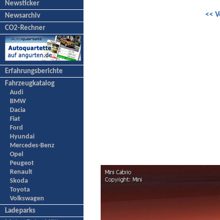
Newsticker
<< V
Newsarchiv
CO2-Rechner
Erfahrungsberichte
Fahrzeugkatalog
Audi
BMW
Dacia
Fiat
Ford
Hyundai
Mercedes-Benz
Opel
Peugeot
Renault
Skoda
Toyota
Volkswagen
Ladeparks