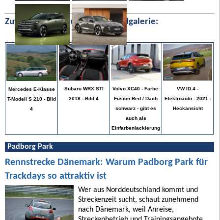
Zufällige Bilder aus unserer Bildgalerie:
VW ID.4 -
Subaru WRX STI
Volvo XC40 - Farbe:
Mercedes E-Klasse
Elektroauto - 2021 -
2018 - Bild 4
Fusion Red / Dach
T-Modell S 210 - Bild
Heckansicht
schwarz - gibt es
4
auch als
Einfarbenlackierung
Padborg Park
Rennstrecke Dänemark: Warum Padborg Park für
Trackdays so attraktiv ist
Wer aus Norddeutschland kommt und
Streckenzeit sucht, schaut zunehmend
nach Dänemark, weil Anreise,
Streckenbetrieb und Trainingsangebote