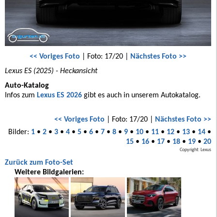
<< Voriges Foto
| Foto: 17/20 |
Nächstes Foto >>
Lexus ES (2025) - Heckansicht
Auto-Katalog
Infos zum
Lexus ES 2026
gibt es auch in unserem Autokatalog.
<< Voriges Foto
| Foto: 17/20 |
Nächstes Foto >>
Bilder:
1
•
2
•
3
•
4
•
5
•
6
•
7
•
8
•
9
•
10
•
11
•
12
•
13
•
14
•
15
•
16
•
17
•
18
•
19
•
20
Copyright: Lexus
Zurück zum Foto-Set
Weitere Bildgalerien: