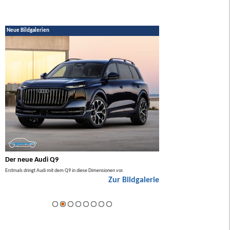
Neue Bildgalerien
Der neue Audi Q9
Der neue Mercedes GL
Erstmals dringt Audi mit dem Q9 in diese Dimensionen vor.
Der neue Mercedes GLA kommt zuers
Zur Bildgalerie
Hybrid.
ie