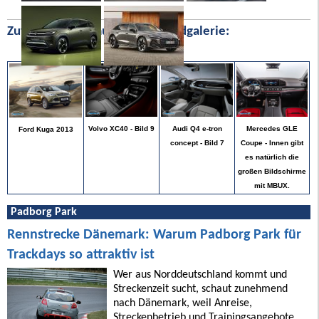
Zufällige Bilder aus unserer Bildgalerie:
Mercedes GLE
Volvo XC40 - Bild 9
Audi Q4 e-tron
Ford Kuga 2013
Coupe - Innen gibt
concept - Bild 7
es natürlich die
großen Bildschirme
mit MBUX.
Padborg Park
Rennstrecke Dänemark: Warum Padborg Park für
Trackdays so attraktiv ist
Wer aus Norddeutschland kommt und
Streckenzeit sucht, schaut zunehmend
nach Dänemark, weil Anreise,
Streckenbetrieb und Trainingsangebote