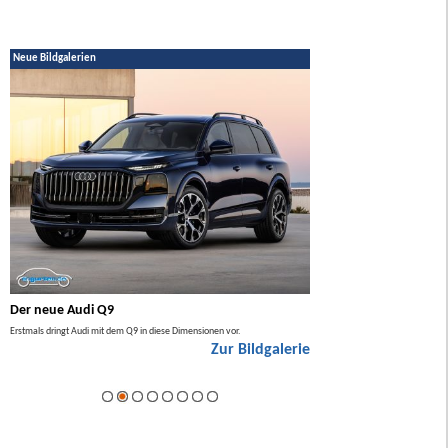
Neue Bildgalerien
Der neue Audi Q9
Der neue Mercedes GL
Erstmals dringt Audi mit dem Q9 in diese Dimensionen vor.
Der neue Mercedes GLA kommt zuers
Zur Bildgalerie
Hybrid.
ie