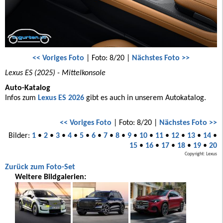
<< Voriges Foto
| Foto: 8/20 |
Nächstes Foto >>
Lexus ES (2025) - Mittelkonsole
Auto-Katalog
Infos zum
Lexus ES 2026
gibt es auch in unserem Autokatalog.
<< Voriges Foto
| Foto: 8/20 |
Nächstes Foto >>
Bilder:
1
•
2
•
3
•
4
•
5
•
6
•
7
•
8
•
9
•
10
•
11
•
12
•
13
•
14
•
15
•
16
•
17
•
18
•
19
•
20
Copyright: Lexus
Zurück zum Foto-Set
Weitere Bildgalerien: