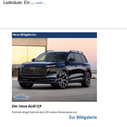
Ladesäule. Ein ...
mehr ...
Neue Bildgalerien
Der neue Audi Q9
Der neue Merced
t den
Erstmals dringt Audi mit dem Q9 in diese Dimensionen vor.
Der neue Mercedes GLA kom
Zur Bildgalerie
Hybrid.
galerie