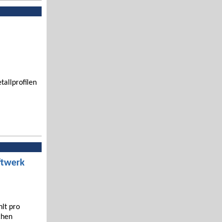
tallprofilen
ftwerk
hlt pro
chen