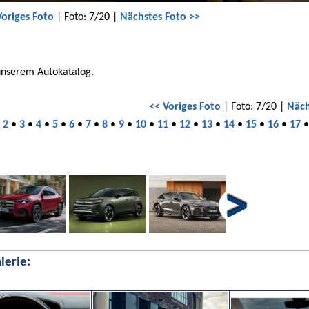
Voriges Foto
| Foto: 7/20 |
Nächstes Foto >>
unserem Autokatalog.
<< Voriges Foto
| Foto: 7/20 |
Näch
•
2
•
3
•
4
•
5
•
6
•
7
•
8
•
9
•
10
•
11
•
12
•
13
•
14
•
15
•
16
•
17
lerie: