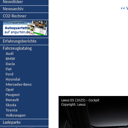
Newsticker
<< 
Newsarchiv
CO2-Rechner
Erfahrungsberichte
Fahrzeugkatalog
Audi
BMW
Dacia
Fiat
Ford
Hyundai
Mercedes-Benz
Opel
Peugeot
Renault
Skoda
Toyota
Volkswagen
Ladeparks