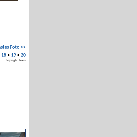
stes Foto >>
•
18
•
19
•
20
Copyright: Lexus