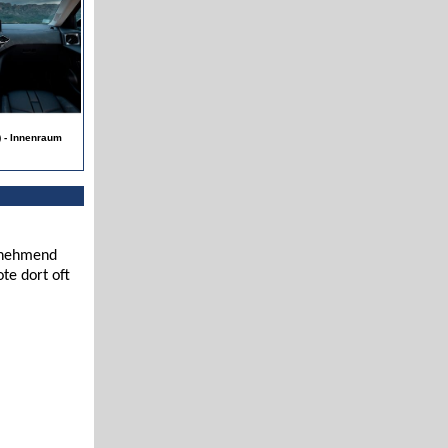
) - Innenraum
zunehmend
te dort oft