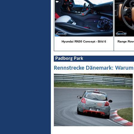
Hyundai RN30 Concept - Bild 6
Range Rove
Padborg Park
Rennstrecke Dänemark: Warum Pa