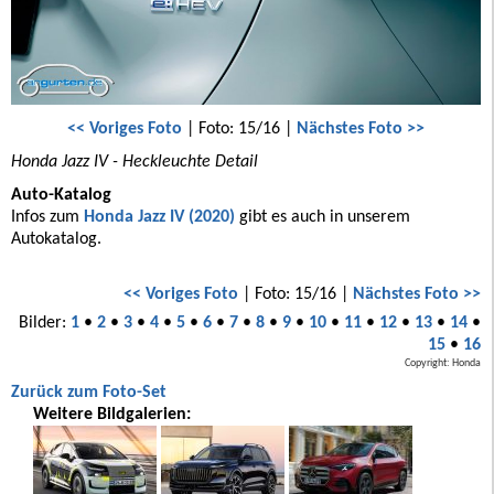
<< Voriges Foto
| Foto: 15/16 |
Nächstes Foto >>
Honda Jazz IV - Heckleuchte Detail
Auto-Katalog
Infos zum
Honda Jazz IV (2020)
gibt es auch in unserem
Autokatalog.
<< Voriges Foto
| Foto: 15/16 |
Nächstes Foto >>
Bilder:
1
•
2
•
3
•
4
•
5
•
6
•
7
•
8
•
9
•
10
•
11
•
12
•
13
•
14
•
15
•
16
Copyright: Honda
Zurück zum Foto-Set
Weitere Bildgalerien: