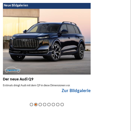
Neue Bildgalerien
Der neue Audi Q9
Der neue Mercedes GL
Erstmals dringt Audi mit dem Q9 in diese Dimensionen vor.
Der neue Mercedes GLA kommt zuers
Zur Bildgalerie
Hybrid.
ie