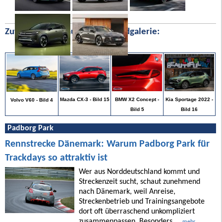
Zufällige Bilder aus unserer Bildgalerie:
Kia Sportage 2022 -
Mazda CX-3 - Bild 15
BMW X2 Concept -
Volvo V60 - Bild 4
Bild 16
Bild 5
Padborg Park
Rennstrecke Dänemark: Warum Padborg Park für
Trackdays so attraktiv ist
Wer aus Norddeutschland kommt und
Streckenzeit sucht, schaut zunehmend
nach Dänemark, weil Anreise,
Streckenbetrieb und Trainingsangebote
dort oft überraschend unkompliziert
zusammenpassen. Besonders ...
mehr ...