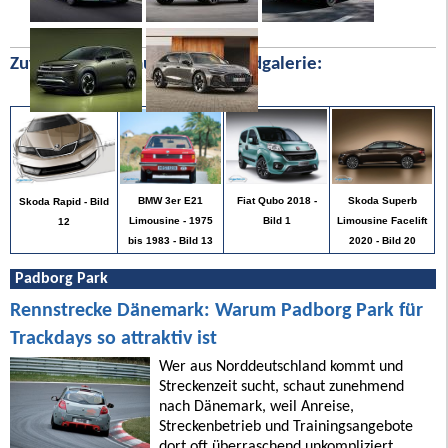
Zufällige Bilder aus unserer Bildgalerie:
Skoda Superb
BMW 3er E21
Fiat Qubo 2018 -
Skoda Rapid - Bild
Limousine Facelift
Limousine - 1975
Bild 1
12
2020 - Bild 20
bis 1983 - Bild 13
Padborg Park
Rennstrecke Dänemark: Warum Padborg Park für
Trackdays so attraktiv ist
Wer aus Norddeutschland kommt und
Streckenzeit sucht, schaut zunehmend
nach Dänemark, weil Anreise,
Streckenbetrieb und Trainingsangebote
dort oft überraschend unkompliziert