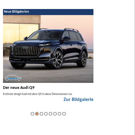
Neue Bildgalerien
Der neue Audi Q9
Der neue Mercedes GL
Erstmals dringt Audi mit dem Q9 in diese Dimensionen vor.
Der neue Mercedes GLA kommt zuers
Zur Bildgalerie
Hybrid.
ie