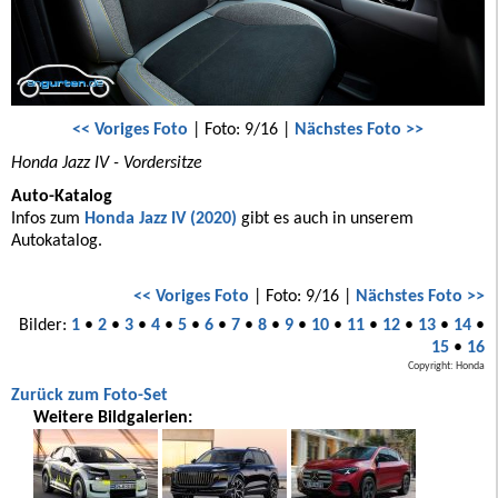
<< Voriges Foto
| Foto: 9/16 |
Nächstes Foto >>
Honda Jazz IV - Vordersitze
Auto-Katalog
Infos zum
Honda Jazz IV (2020)
gibt es auch in unserem
Autokatalog.
<< Voriges Foto
| Foto: 9/16 |
Nächstes Foto >>
Bilder:
1
•
2
•
3
•
4
•
5
•
6
•
7
•
8
•
9
•
10
•
11
•
12
•
13
•
14
•
15
•
16
Copyright: Honda
Zurück zum Foto-Set
Weitere Bildgalerien: