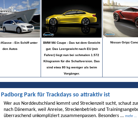
Nissan Gripz Conce
Klasse - Ein Schiff unter
BMW M4 Coupe - Das tut dem Gewicht
den Autos
gut. Das Leergewicht nach EU (mit
Fahrer) liegt nun bei schmalen 1.572
Kilogramm für die Schaltversion. Das
sind etwa 80 kg weniger als beim
Vorgänger.
dborg Park für Trackdays so attraktiv ist
Wer aus Norddeutschland kommt und Streckenzeit sucht, schaut 
nach Dänemark, weil Anreise, Streckenbetrieb und Trainingsangebo
überraschend unkompliziert zusammenpassen. Besonders ...
mehr ...