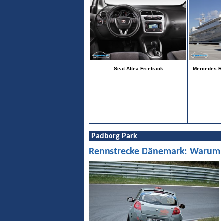
Seat Altea Freetrack
Mercedes R-
Padborg Park
Rennstrecke Dänemark: Warum Pa