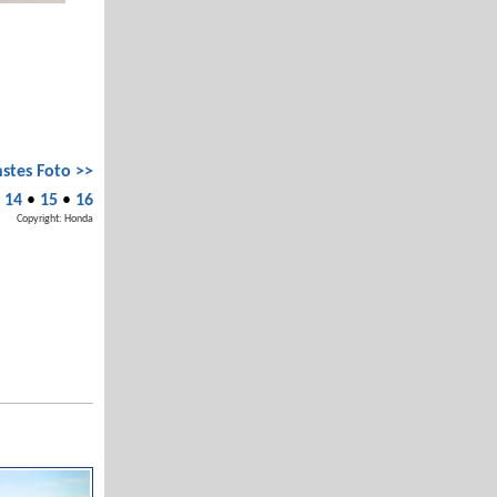
stes Foto >>
•
14
•
15
•
16
Copyright: Honda