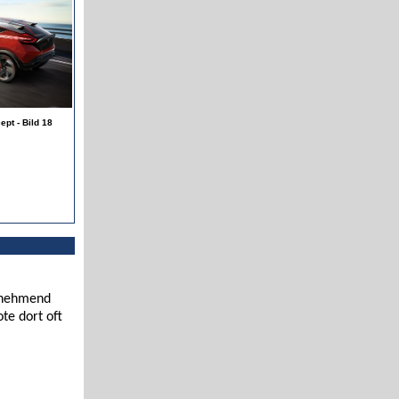
pt - Bild 18
zunehmend
te dort oft