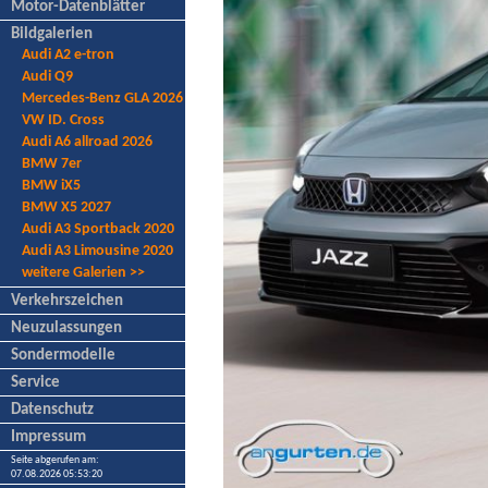
Motor-Datenblätter
Bildgalerien
Audi A2 e-tron
Audi Q9
Mercedes-Benz GLA 2026
VW ID. Cross
Audi A6 allroad 2026
BMW 7er
BMW iX5
BMW X5 2027
Audi A3 Sportback 2020
Audi A3 Limousine 2020
weitere Galerien >>
Verkehrszeichen
Neuzulassungen
Sondermodelle
Service
Datenschutz
Impressum
Seite abgerufen am:
07.08.2026 05:53:20