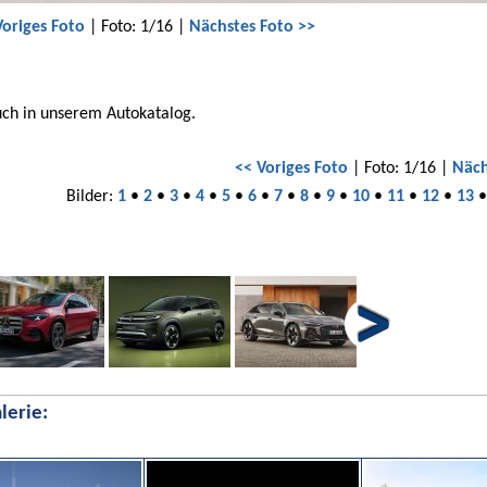
Voriges Foto
| Foto: 1/16 |
Nächstes Foto >>
uch in unserem Autokatalog.
<< Voriges Foto
| Foto: 1/16 |
Näch
Bilder:
1
•
2
•
3
•
4
•
5
•
6
•
7
•
8
•
9
•
10
•
11
•
12
•
13
lerie: