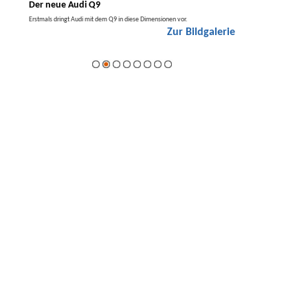
Der neue Audi Q9
Der neue Merced
t den
Erstmals dringt Audi mit dem Q9 in diese Dimensionen vor.
Der neue Mercedes GLA kom
Zur Bildgalerie
Hybrid.
galerie