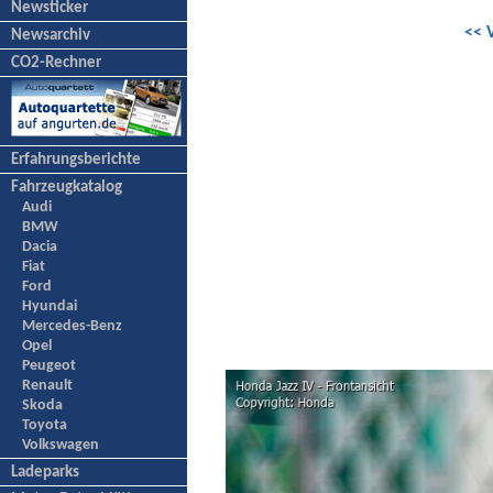
Newsticker
<< 
Newsarchiv
CO2-Rechner
Erfahrungsberichte
Fahrzeugkatalog
Audi
BMW
Dacia
Fiat
Ford
Hyundai
Mercedes-Benz
Opel
Peugeot
Renault
Skoda
Toyota
Volkswagen
Ladeparks