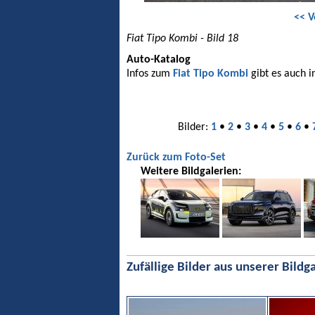
<< V
Fiat Tipo Kombi - Bild 18
Auto-Katalog
Infos zum
Fiat Tipo Kombi
gibt es auch 
Bilder:
1
•
2
•
3
•
4
•
5
•
6
•
Zurück zum Foto-Set
Weitere Bildgalerien:
Zufällige Bilder aus unserer Bildga