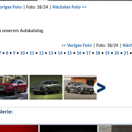
origes Foto
| Foto: 18/24 |
Nächstes Foto >>
in unserem Autokatalog.
<< Voriges Foto
| Foto: 18/24 |
Näch
7
•
8
•
9
•
10
•
11
•
12
•
13
•
14
•
15
•
16
•
17
•
18
•
19
•
20
•
21
lerie: