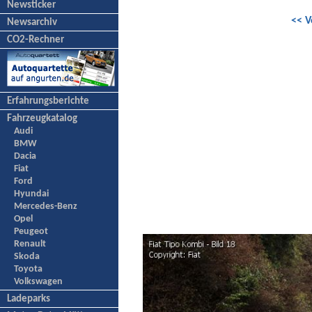
Newsticker
<< V
Newsarchiv
CO2-Rechner
Erfahrungsberichte
Fahrzeugkatalog
Audi
BMW
Dacia
Fiat
Ford
Hyundai
Mercedes-Benz
Opel
Peugeot
Renault
Skoda
Toyota
Volkswagen
Ladeparks