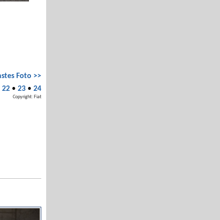
stes Foto >>
•
22
•
23
•
24
Copyright: Fiat