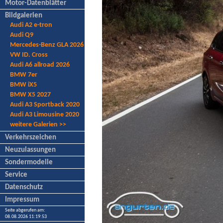
Motor-Datenblätter
Bildgalerien
Audi A2 e-tron
Audi Q9
Mercedes-Benz GLA 2026
VW ID. Cross
Audi A6 allroad 2026
BMW 7er
BMW iX5
BMW X5 2027
Audi A3 Sportback 2020
Audi A3 Limousine 2020
weitere Galerien >>
Verkehrszeichen
Neuzulassungen
Sondermodelle
Service
Datenschutz
Impressum
Seite abgerufen am:
08.08.2026 11:19:53