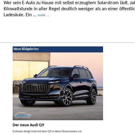
Wer sein E-Auto zu Hause mit selbst erzeugtem Solarstrom lädt, za
Kilowattstunde in aller Regel deutlich weniger als an einer öffentli
Ladesäule. Ein ...
mehr ...
Neue Bildgalerien
Der neue Audi Q9
Der neue Merced
t den
Erstmals dringt Audi mit dem Q9 in diese Dimensionen vor.
Der neue Mercedes GLA kom