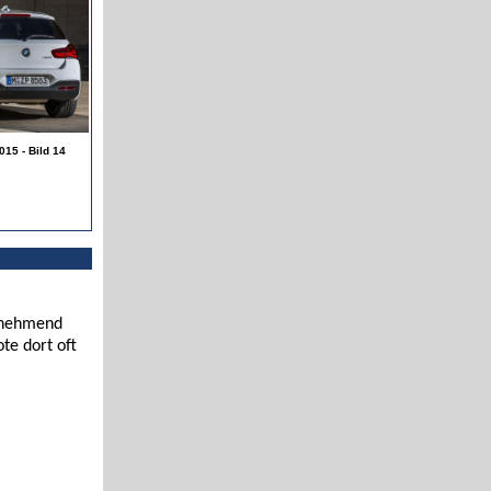
15 - Bild 14
zunehmend
te dort oft