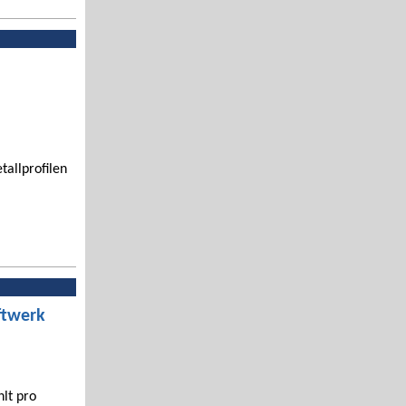
tallprofilen
ftwerk
hlt pro