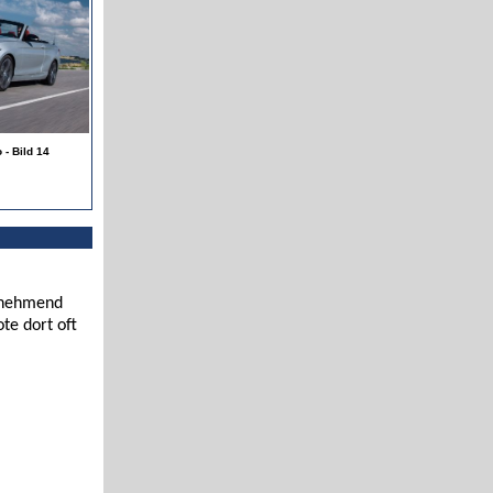
- Bild 14
zunehmend
te dort oft