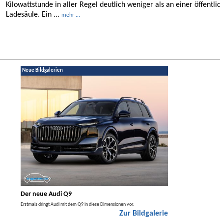
Kilowattstunde in aller Regel deutlich weniger als an einer öffentli
Ladesäule. Ein ...
mehr ...
Neue Bildgalerien
Der neue Audi Q9
Der neue Merced
t den
Erstmals dringt Audi mit dem Q9 in diese Dimensionen vor.
Der neue Mercedes GLA kom
Zur Bildgalerie
Hybrid.