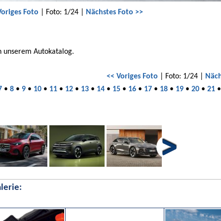
Voriges Foto
| Foto: 1/24 |
Nächstes Foto >>
in unserem Autokatalog.
<< Voriges Foto
| Foto: 1/24 |
Näch
7
•
8
•
9
•
10
•
11
•
12
•
13
•
14
•
15
•
16
•
17
•
18
•
19
•
20
•
21
lerie: