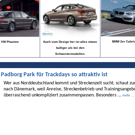
BMW 2er Cabrio 
VW Phaeton
Auch vom Design her ist alles etwas
bulliger als bei den
Schwestermodellen.
dborg Park für Trackdays so attraktiv ist
Wer aus Norddeutschland kommt und Streckenzeit sucht, schaut 
nach Dänemark, weil Anreise, Streckenbetrieb und Trainingsangebo
überraschend unkompliziert zusammenpassen. Besonders ...
mehr ...