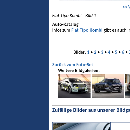
<< 
Fiat Tipo Kombi - Bild 1
Auto-Katalog
Infos zum
Fiat Tipo Kombi
gibt es auch 
Bilder:
1
•
2
•
3
•
4
•
5
•
6
•
Zurück zum Foto-Set
Weitere Bildgalerien:
Zufällige Bilder aus unserer Bildga