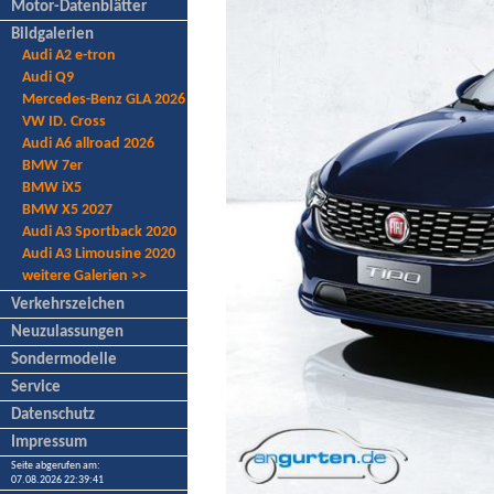
Motor-Datenblätter
Bildgalerien
Audi A2 e-tron
Audi Q9
Mercedes-Benz GLA 2026
VW ID. Cross
Audi A6 allroad 2026
BMW 7er
BMW iX5
BMW X5 2027
Audi A3 Sportback 2020
Audi A3 Limousine 2020
weitere Galerien >>
Verkehrszeichen
Neuzulassungen
Sondermodelle
Service
Datenschutz
Impressum
Seite abgerufen am:
07.08.2026 22:39:41