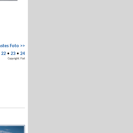
stes Foto >>
•
22
•
23
•
24
Copyright: Fiat