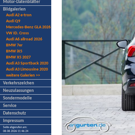
Motor-Datenblätter
Bildgalerien
Audi A2 e-tron
Audi Q9
Mercedes-Benz GLA 2026
VW ID. Cross
Audi A6 allroad 2026
BMW 7er
BMW iX5
BMW X5 2027
Audi A3 Sportback 2020
Audi A3 Limousine 2020
weitere Galerien >>
Verkehrszeichen
Neuzulassungen
Sondermodelle
Service
Datenschutz
Impressum
Seite abgerufen am:
08.08.2026 11:46:24