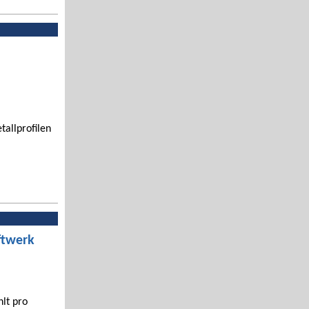
tallprofilen
ftwerk
hlt pro