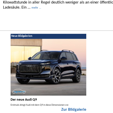
Kilowattstunde in aller Regel deutlich weniger als an einer öffentli
Ladesäule. Ein ...
mehr ...
Neue Bildgalerien
Der neue Audi Q9
Der neue Merced
t den
Erstmals dringt Audi mit dem Q9 in diese Dimensionen vor.
Der neue Mercedes GLA kom
Zur Bildgalerie
Hybrid.