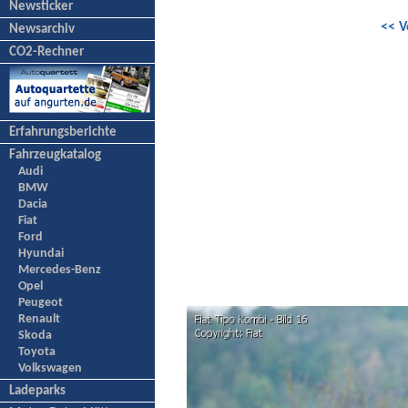
Newsticker
<< V
Newsarchiv
CO2-Rechner
Erfahrungsberichte
Fahrzeugkatalog
Audi
BMW
Dacia
Fiat
Ford
Hyundai
Mercedes-Benz
Opel
Peugeot
Renault
Skoda
Toyota
Volkswagen
Ladeparks