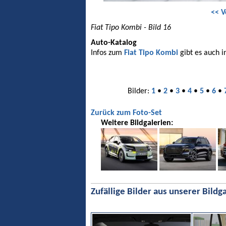
<< V
Fiat Tipo Kombi - Bild 16
Auto-Katalog
Infos zum
Fiat Tipo Kombi
gibt es auch 
Bilder:
1
•
2
•
3
•
4
•
5
•
6
•
Zurück zum Foto-Set
Weitere Bildgalerien:
Zufällige Bilder aus unserer Bildga