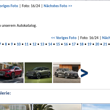
origes Foto
| Foto: 16/24 |
Nächstes Foto >>
in unserem Autokatalog.
<< Voriges Foto
| Foto: 16/24 |
Näch
7
•
8
•
9
•
10
•
11
•
12
•
13
•
14
•
15
•
16
•
17
•
18
•
19
•
20
•
21
lerie: