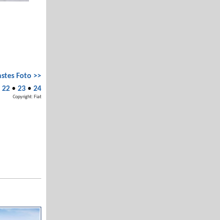
stes Foto >>
•
22
•
23
•
24
Copyright: Fiat