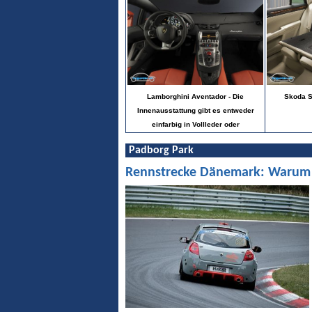
Lamborghini Aventador - Die
Skoda S
Innenausstattung gibt es entweder
einfarbig in Vollleder oder
Padborg Park
Rennstrecke Dänemark: Warum Pa