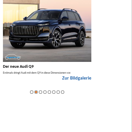
Der neue Audi Q9
Der neue Mercedes GL
Erstmals dringt Audi mit dem Q9 in diese Dimensionen vor.
Der neue Mercedes GLA kommt zuers
Zur Bildgalerie
Hybrid.
ie