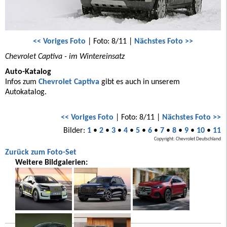
<< Voriges Foto
| Foto: 8/11 |
Nächstes Foto >>
Chevrolet Captiva - im Wintereinsatz
Auto-Katalog
Infos zum
Chevrolet Captiva
gibt es auch in unserem
Autokatalog.
<< Voriges Foto
| Foto: 8/11 |
Nächstes Foto >>
Bilder:
1
•
2
•
3
•
4
•
5
•
6
•
7
•
8
•
9
•
10
•
11
Copyright: Chevrolet Deutschland
Zurück zum Foto-Set
Weitere Bildgalerien: