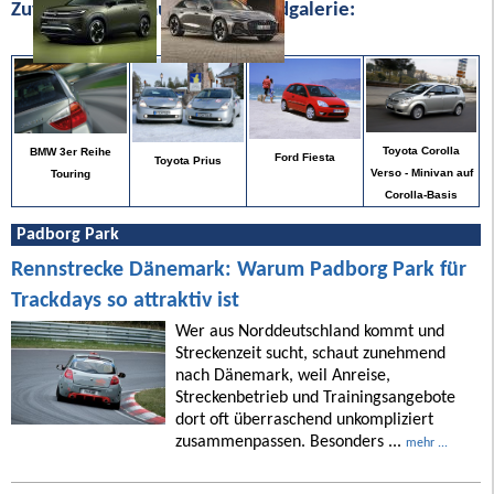
Zufällige Bilder aus unserer Bildgalerie:
Toyota Corolla
BMW 3er Reihe
Ford Fiesta
Toyota Prius
Verso - Minivan auf
Touring
Corolla-Basis
Padborg Park
Rennstrecke Dänemark: Warum Padborg Park für
Trackdays so attraktiv ist
Wer aus Norddeutschland kommt und
Streckenzeit sucht, schaut zunehmend
nach Dänemark, weil Anreise,
Streckenbetrieb und Trainingsangebote
dort oft überraschend unkompliziert
zusammenpassen. Besonders ...
mehr ...