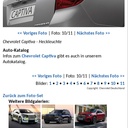
<< Voriges Foto
| Foto: 10/11 |
Nächstes Foto >>
Chevrolet Captiva - Heckleuchte
Auto-Katalog
Infos zum
Chevrolet Captiva
gibt es auch in unserem
Autokatalog.
<< Voriges Foto
| Foto: 10/11 |
Nächstes Foto >>
Bilder:
1
•
2
•
3
•
4
•
5
•
6
•
7
•
8
•
9
•
10
•
11
Copyright: Chevrolet Deutschland
Zurück zum Foto-Set
Weitere Bildgalerien: