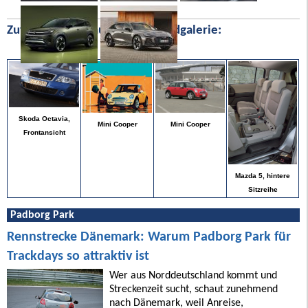
Zufällige Bilder aus unserer Bildgalerie:
Skoda Octavia,
Mini Cooper
Mini Cooper
Frontansicht
Mazda 5, hintere
Sitzreihe
Padborg Park
Rennstrecke Dänemark: Warum Padborg Park für
Trackdays so attraktiv ist
Wer aus Norddeutschland kommt und
Streckenzeit sucht, schaut zunehmend
nach Dänemark, weil Anreise,