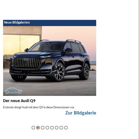
Neue Bildgalerien
Der neue Audi Q9
Der neue Mercedes GL
Erstmals dringt Audi mit dem Q9 in diese Dimensionen vor.
Der neue Mercedes GLA kommt zuers
Zur Bildgalerie
Hybrid.
ie