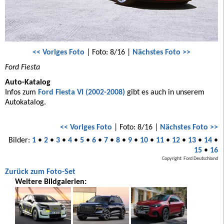
<< Voriges Foto
| Foto: 8/16 |
Nächstes Foto >>
Ford Fiesta
Auto-Katalog
Infos zum
Ford Fiesta VI (2002-2008)
gibt es auch in unserem
Autokatalog.
<< Voriges Foto
| Foto: 8/16 |
Nächstes Foto >>
Bilder:
1
•
2
•
3
•
4
•
5
•
6
•
7
•
8
•
9
•
10
•
11
•
12
•
13
•
14
•
15
•
16
Copyright: Ford Deutschland
Zurück zum Foto-Set
Weitere Bildgalerien: