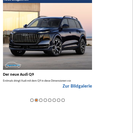
Der neue Audi Q9
Der neue Mercedes GL
Erstmals dringt Audi mit dem Q9 in diese Dimensionen vor.
Der neue Mercedes GLA kommt zuers
Zur Bildgalerie
Hybrid.
ie