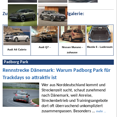
Zufällige Bilder aus unserer Bildgalerie:
Mazda 6 - Laderaum
Audi Q7 -
Nissan Murano -
Audi A4 Cabrio
zuhause
Padborg Park
Rennstrecke Dänemark: Warum Padborg Park für
Trackdays so attraktiv ist
Wer aus Norddeutschland kommt und
Streckenzeit sucht, schaut zunehmend
nach Dänemark, weil Anreise,
Streckenbetrieb und Trainingsangebote
dort oft überraschend unkompliziert
zusammenpassen. Besonders ...
mehr ...