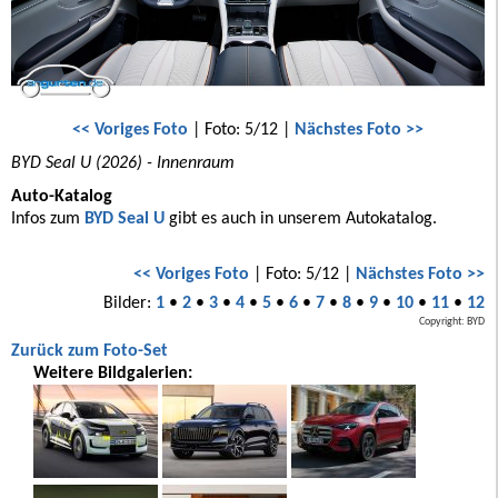
<< Voriges Foto
| Foto: 5/12 |
Nächstes Foto >>
BYD Seal U (2026) - Innenraum
Auto-Katalog
Infos zum
BYD Seal U
gibt es auch in unserem Autokatalog.
<< Voriges Foto
| Foto: 5/12 |
Nächstes Foto >>
Bilder:
1
•
2
•
3
•
4
•
5
•
6
•
7
•
8
•
9
•
10
•
11
•
12
Copyright: BYD
Zurück zum Foto-Set
Weitere Bildgalerien: