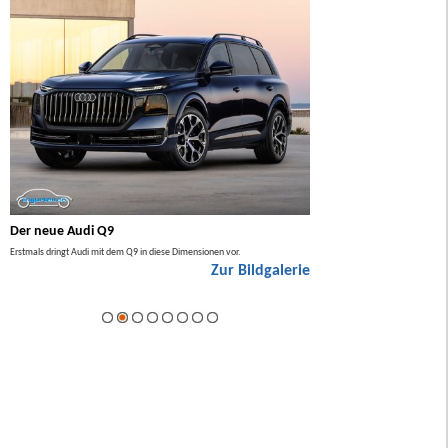
Der neue Audi Q9
Der neue Mercedes GL
Erstmals dringt Audi mit dem Q9 in diese Dimensionen vor.
Der neue Mercedes GLA kommt zuers
Zur Bildgalerie
Hybrid.
ie