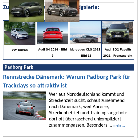
Zufällige Bilder aus unserer Bildgalerie:
Audi SQ2 Facelift
Audi S4 2016 - Bild
Mercedes CLS 2018
VW Touran
2021 - Frontansicht
5
- Bild 18
Padborg Park
Rennstrecke Dänemark: Warum Padborg Park für
Trackdays so attraktiv ist
Wer aus Norddeutschland kommt und
Streckenzeit sucht, schaut zunehmend
nach Dänemark, weil Anreise,
Streckenbetrieb und Trainingsangebote
dort oft überraschend unkompliziert
zusammenpassen. Besonders ...
mehr ...