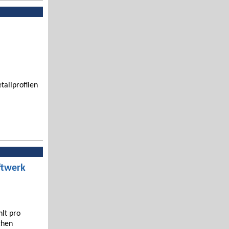
tallprofilen
ftwerk
hlt pro
chen