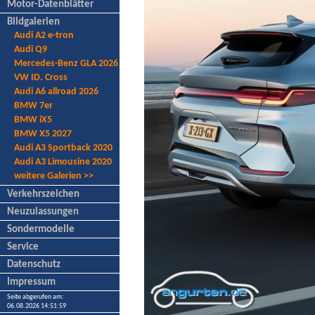
Motor-Datenblätter
Bildgalerien
Audi A2 e-tron
Audi Q9
Mercedes-Benz GLA 2026
VW ID. Cross
Audi A6 allroad 2026
BMW 7er
BMW iX5
BMW X5 2027
Audi A3 Sportback 2020
Audi A3 Limousine 2020
weitere Galerien >>
Verkehrszeichen
Neuzulassungen
Sondermodelle
Service
Datenschutz
Impressum
Seite abgerufen am:
06.08.2026 14:51:59