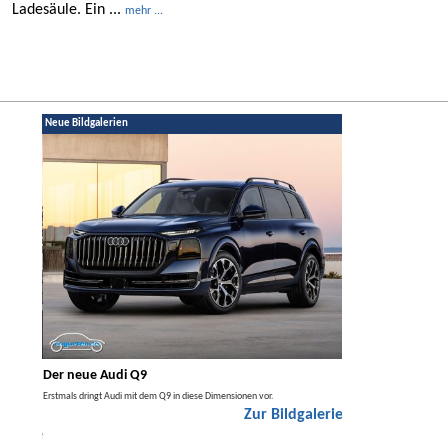
Ladesäule. Ein ...
mehr ...
Neue Bildgalerien
Der neue Audi Q9
Der neue Merced
t den
Erstmals dringt Audi mit dem Q9 in diese Dimensionen vor.
Der neue Mercedes GLA kom
Zur Bildgalerie
Hybrid.
galerie