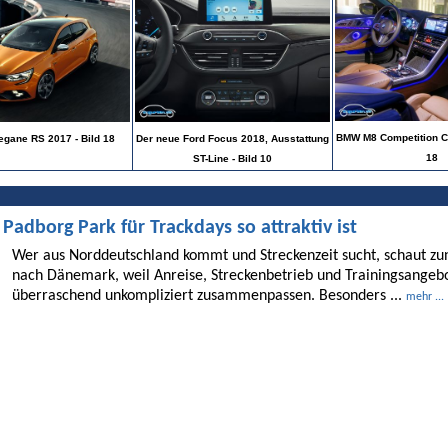
BMW M8 Competition Ca
egane RS 2017 - Bild 18
Der neue Ford Focus 2018, Ausstattung
18
ST-Line - Bild 10
dborg Park für Trackdays so attraktiv ist
Wer aus Norddeutschland kommt und Streckenzeit sucht, schaut 
nach Dänemark, weil Anreise, Streckenbetrieb und Trainingsangebo
überraschend unkompliziert zusammenpassen. Besonders ...
mehr ...