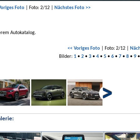
Voriges Foto
| Foto: 2/12 |
Nächstes Foto >>
erem Autokatalog.
<< Voriges Foto
| Foto: 2/12 |
Näch
Bilder:
1
•
2
•
3
•
4
•
5
•
6
•
7
•
8
•
9
lerie: