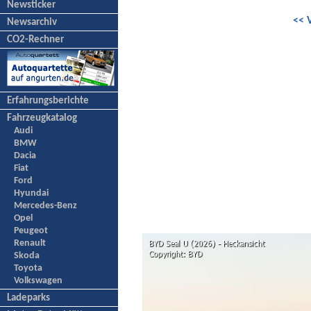
Newsticker
<< 
Newsarchiv
CO2-Rechner
Erfahrungsberichte
Fahrzeugkatalog
Audi
BMW
Dacia
Fiat
Ford
Hyundai
Mercedes-Benz
Opel
Peugeot
Renault
Skoda
Toyota
Volkswagen
Ladeparks