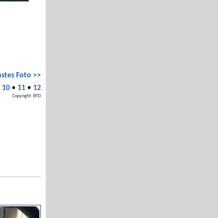
stes Foto >>
•
10
•
11
•
12
Copyright: BYD