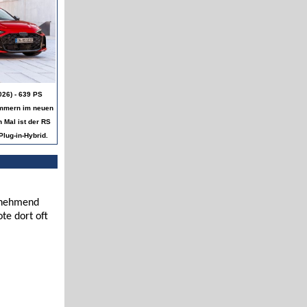
026) - 639 PS
ummern im neuen
 Mal ist der RS
Plug-in-Hybrid.
zunehmend
te dort oft