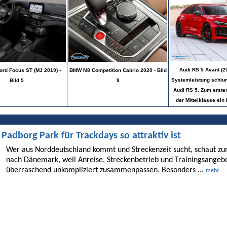
Audi RS 5 Avant (2
ord Focus ST (MJ 2019) -
BMW M8 Competition Cabrio 2020 - Bild
Systemleistung schl
Bild 5
9
Audi RS 5. Zum ersten
der Mittelklasse ein 
dborg Park für Trackdays so attraktiv ist
Wer aus Norddeutschland kommt und Streckenzeit sucht, schaut 
nach Dänemark, weil Anreise, Streckenbetrieb und Trainingsangebo
überraschend unkompliziert zusammenpassen. Besonders ...
mehr ...