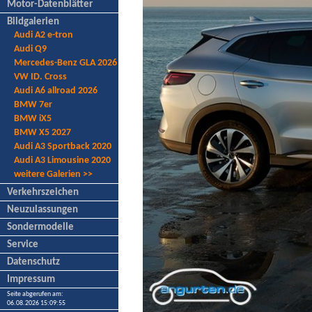
Motor-Datenblätter
Bildgalerien
Audi A2 e-tron
Audi Q9
Mercedes-Benz GLA 2026
VW ID. Cross
Audi A6 allroad 2026
BMW 7er
BMW iX5
BMW X5 2027
Audi A3 Sportback 2020
Audi A3 Limousine 2020
weitere Galerien >>
Verkehrszeichen
Neuzulassungen
Sondermodelle
Service
Datenschutz
Impressum
Seite abgerufen am:
06.08.2026 15:09:55