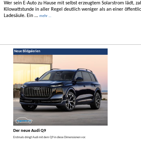
Wer sein E-Auto zu Hause mit selbst erzeugtem Solarstrom lädt, za
Kilowattstunde in aller Regel deutlich weniger als an einer öffentli
Ladesäule. Ein ...
mehr ...
Neue Bildgalerien
Der neue Audi Q9
Der neue Merced
t den
Erstmals dringt Audi mit dem Q9 in diese Dimensionen vor.
Der neue Mercedes GLA kom