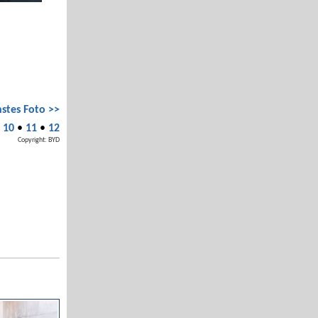
stes Foto >>
•
10
•
11
•
12
Copyright: BYD