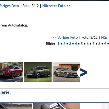
Voriges Foto
| Foto: 3/12 |
Nächstes Foto >>
erem Autokatalog.
<< Voriges Foto
| Foto: 3/12 |
Näch
Bilder:
1
•
2
•
3
•
4
•
5
•
6
•
7
•
8
•
9
lerie: