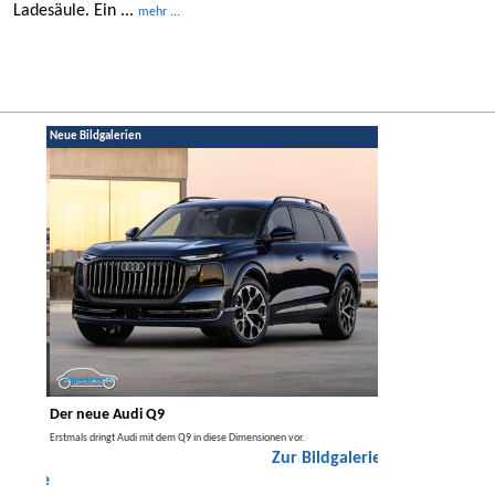
Ladesäule. Ein ...
mehr ...
Neue Bildgalerien
Der neue Audi Q9
Der neue Merced
t den
Erstmals dringt Audi mit dem Q9 in diese Dimensionen vor.
Der neue Mercedes GLA kom
Zur Bildgalerie
Hybrid.
galerie