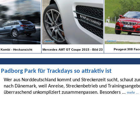
Peugeot 308 Facel
Kombi - Heckansicht
Mercedes AMT GT Coupe 2015 - Bild 23
dborg Park für Trackdays so attraktiv ist
Wer aus Norddeutschland kommt und Streckenzeit sucht, schaut 
nach Dänemark, weil Anreise, Streckenbetrieb und Trainingsangebo
überraschend unkompliziert zusammenpassen. Besonders ...
mehr ...