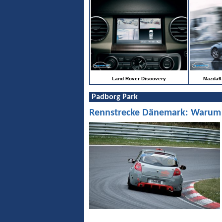
Land Rover Discovery
Mazda6 
Padborg Park
Rennstrecke Dänemark: Warum Pa