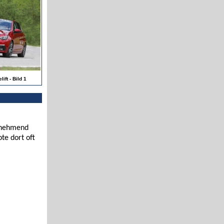
ift - Bild 1
zunehmend
te dort oft