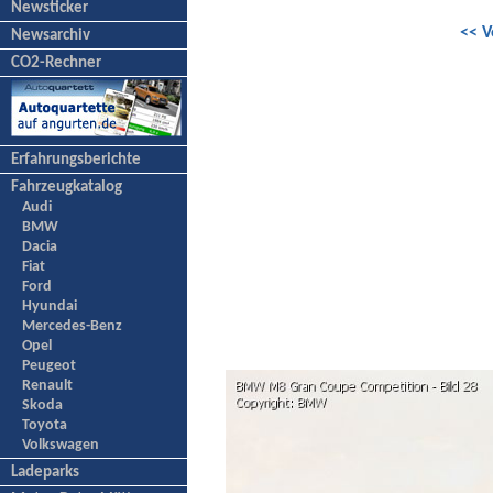
Newsticker
<< V
Newsarchiv
CO2-Rechner
Erfahrungsberichte
Fahrzeugkatalog
Audi
BMW
Dacia
Fiat
Ford
Hyundai
Mercedes-Benz
Opel
Peugeot
Renault
Skoda
Toyota
Volkswagen
Ladeparks