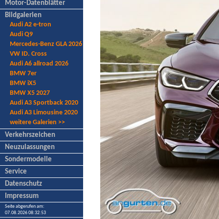
Motor-Datenblätter
Bildgalerien
Audi A2 e-tron
Audi Q9
Mercedes-Benz GLA 2026
VW ID. Cross
Audi A6 allroad 2026
BMW 7er
BMW iX5
BMW X5 2027
Audi A3 Sportback 2020
Audi A3 Limousine 2020
weitere Galerien >>
Verkehrszeichen
Neuzulassungen
Sondermodelle
Service
Datenschutz
Impressum
Seite abgerufen am:
07.08.2026 08:32:53