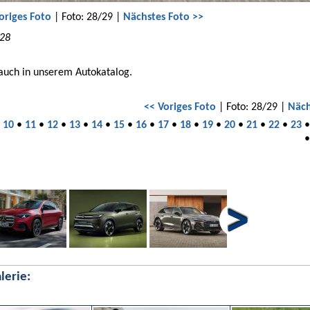
origes Foto
| Foto: 28/29 |
Nächstes Foto >>
 28
 auch in unserem Autokatalog.
<< Voriges Foto
| Foto: 28/29 |
Näch
•
10
•
11
•
12
•
13
•
14
•
15
•
16
•
17
•
18
•
19
•
20
•
21
•
22
•
23
lerie: