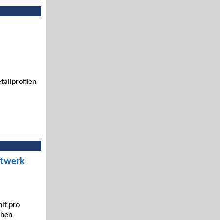
tallprofilen
ftwerk
hlt pro
chen