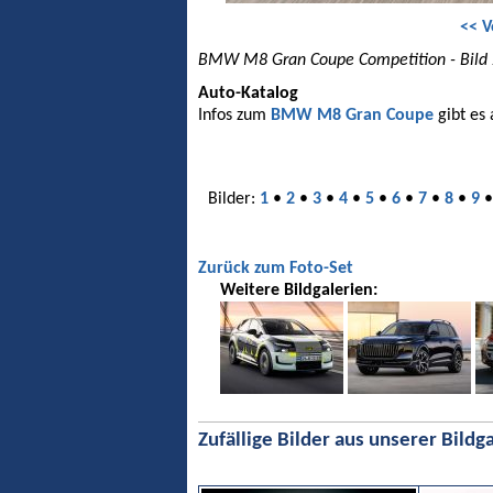
<< V
BMW M8 Gran Coupe Competition - Bild
Auto-Katalog
Infos zum
BMW M8 Gran Coupe
gibt es
Bilder:
1
•
2
•
3
•
4
•
5
•
6
•
7
•
8
•
9
Zurück zum Foto-Set
Weitere Bildgalerien:
Zufällige Bilder aus unserer Bildga