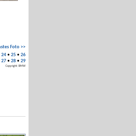
stes Foto >>
•
24
•
25
•
26
•
27
•
28
•
29
Copyright: BMW