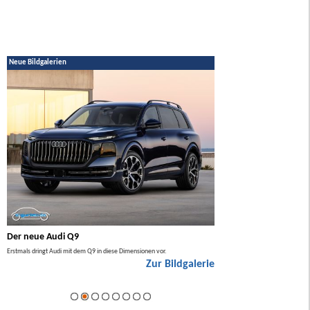
Neue Bildgalerien
Der neue Audi Q9
Der neue Mercedes GL
Erstmals dringt Audi mit dem Q9 in diese Dimensionen vor.
Der neue Mercedes GLA kommt zuers
Zur Bildgalerie
Hybrid.
ie