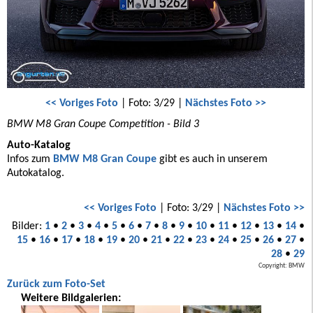
<< Voriges Foto
| Foto: 3/29 |
Nächstes Foto >>
BMW M8 Gran Coupe Competition - Bild 3
Auto-Katalog
Infos zum
BMW M8 Gran Coupe
gibt es auch in unserem
Autokatalog.
<< Voriges Foto
| Foto: 3/29 |
Nächstes Foto >>
Bilder:
1
•
2
•
3
•
4
•
5
•
6
•
7
•
8
•
9
•
10
•
11
•
12
•
13
•
14
•
15
•
16
•
17
•
18
•
19
•
20
•
21
•
22
•
23
•
24
•
25
•
26
•
27
•
28
•
29
Copyright: BMW
Zurück zum Foto-Set
Weitere Bildgalerien: