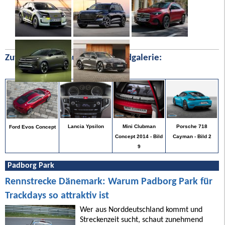
Zufällige Bilder aus unserer Bildgalerie:
Porsche 718
Lancia Ypsilon
Mini Clubman
Ford Evos Concept
Cayman - Bild 2
Concept 2014 - Bild
9
Padborg Park
Rennstrecke Dänemark: Warum Padborg Park für
Trackdays so attraktiv ist
Wer aus Norddeutschland kommt und
Streckenzeit sucht, schaut zunehmend