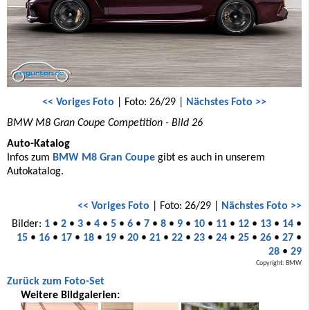
<< Voriges Foto
| Foto: 26/29 |
Nächstes Foto >>
BMW M8 Gran Coupe Competition - Bild 26
Auto-Katalog
Infos zum
BMW M8 Gran Coupe
gibt es auch in unserem
Autokatalog.
<< Voriges Foto
| Foto: 26/29 |
Nächstes Foto >>
Bilder:
1
•
2
•
3
•
4
•
5
•
6
•
7
•
8
•
9
•
10
•
11
•
12
•
13
•
14
•
15
•
16
•
17
•
18
•
19
•
20
•
21
•
22
•
23
•
24
•
25
•
26
•
27
•
28
•
29
Copyright: BMW
Zurück zum Foto-Set
Weitere Bildgalerien: