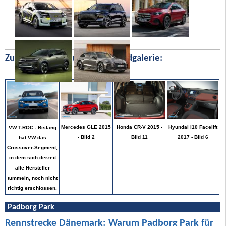
Zufällige Bilder aus unserer Bildgalerie:
Hyundai i10 Facelift
Mercedes GLE 2015
Honda CR-V 2015 -
VW T-ROC - Bislang
2017 - Bild 6
- Bild 2
Bild 11
hat VW das
Crossover-Segment,
in dem sich derzeit
alle Hersteller
tummeln, noch nicht
richtig erschlossen.
Padborg Park
Rennstrecke Dänemark: Warum Padborg Park für