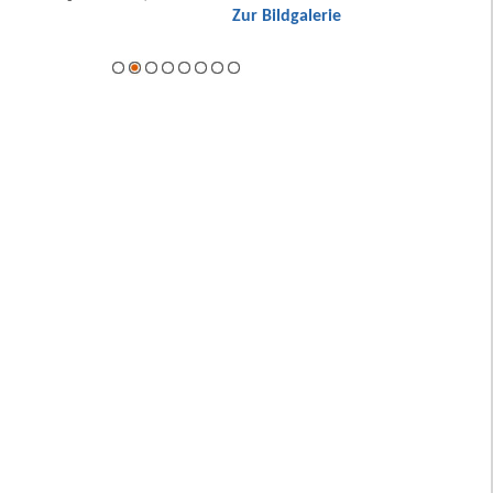
Zur Bildgalerie
Hybrid.
ie