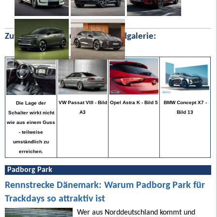
Zufällige Bilder aus unserer Bildgalerie:
BMW Concept X7 -
VW Passat VIII - Bild
Opel Astra K - Bild 5
Die Lage der
Bild 13
A3
Schalter wirkt nicht
wie aus einem Guss
- teilweise
umständlich zu
erreichen.
Padborg Park
Rennstrecke Dänemark: Warum Padborg Park für
Trackdays so attraktiv ist
Wer aus Norddeutschland kommt und