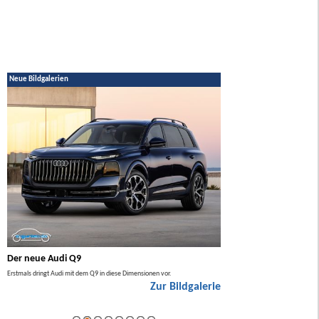
Neue Bildgalerien
Der neue Audi Q9
Der neue Mercedes GL
Erstmals dringt Audi mit dem Q9 in diese Dimensionen vor.
Der neue Mercedes GLA kommt zuers
Zur Bildgalerie
Hybrid.
ie