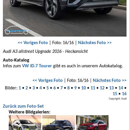
<< Voriges Foto
| Foto: 16/16 |
Nächstes Foto >>
Audi A3 allstreet Upgrade 2026 - Heckansicht
Auto-Katalog
Infos zum
VW ID.7 Tourer
gibt es auch in unserem Autokatalog.
<< Voriges Foto
| Foto: 16/16 |
Nächstes Foto >>
Bilder:
1
•
2
•
3
•
4
•
5
•
6
•
7
•
8
•
9
•
10
•
11
•
12
•
13
•
14
•
15
•
16
Copyright: Audi
Zurück zum Foto-Set
Weitere Bildgalerien: