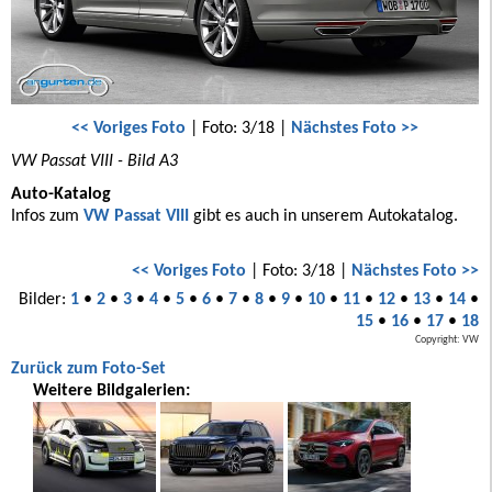
<< Voriges Foto
| Foto: 3/18 |
Nächstes Foto >>
VW Passat VIII - Bild A3
Auto-Katalog
Infos zum
VW Passat VIII
gibt es auch in unserem Autokatalog.
<< Voriges Foto
| Foto: 3/18 |
Nächstes Foto >>
Bilder:
1
•
2
•
3
•
4
•
5
•
6
•
7
•
8
•
9
•
10
•
11
•
12
•
13
•
14
•
15
•
16
•
17
•
18
Copyright: VW
Zurück zum Foto-Set
Weitere Bildgalerien: