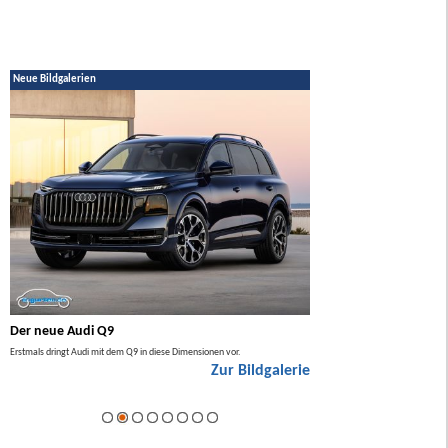
Neue Bildgalerien
Der neue Audi Q9
Der neue Mercedes GL
Erstmals dringt Audi mit dem Q9 in diese Dimensionen vor.
Der neue Mercedes GLA kommt zuers
Zur Bildgalerie
Hybrid.
ie