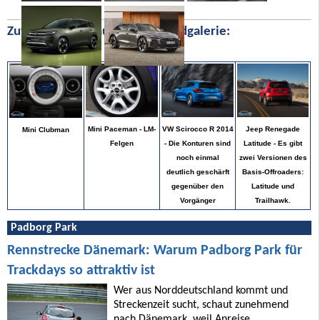
Zufällige Bilder aus unserer Bildgalerie:
Jeep Renegade
Mini Paceman - LM-
VW Scirocco R 2014
Mini Clubman
Latitude - Es gibt
Felgen
- Die Konturen sind
zwei Versionen des
noch einmal
Basis-Offroaders:
deutlich geschärft
Latitude und
gegenüber den
Trailhawk.
Vorgänger
Padborg Park
Rennstrecke Dänemark: Warum Padborg Park für
Trackdays so attraktiv ist
Wer aus Norddeutschland kommt und
Streckenzeit sucht, schaut zunehmend
nach Dänemark, weil Anreise,