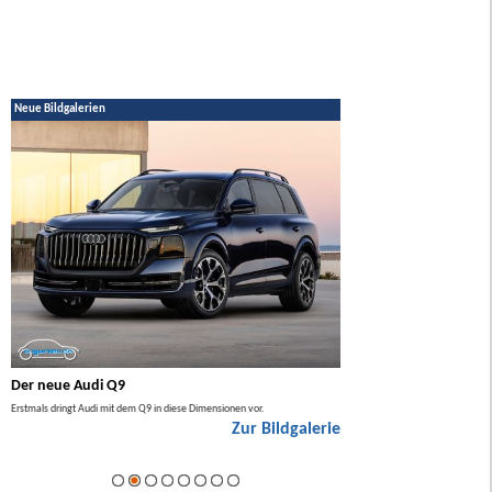
Neue Bildgalerien
Der neue Audi Q9
Der neue Mercedes GL
Erstmals dringt Audi mit dem Q9 in diese Dimensionen vor.
Der neue Mercedes GLA kommt zuers
Zur Bildgalerie
Hybrid.
ie