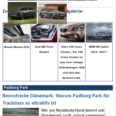
Zufällige Bilder aus unserer Bildgalerie:
BMW M4 Cabrio
Seat IBE Paris
Volvo V40 Cross
Nissan Murano 2011
2014 - Bild 7
(Studie)
Country - Der V40
Cross Country ist
zwar kein richtiger
Geländewagen, fühlt
sich dort aber
dennoch wohl.
Padborg Park
Rennstrecke Dänemark: Warum Padborg Park für
Trackdays so attraktiv ist
Wer aus Norddeutschland kommt und
Streckenzeit sucht, schaut zunehmend