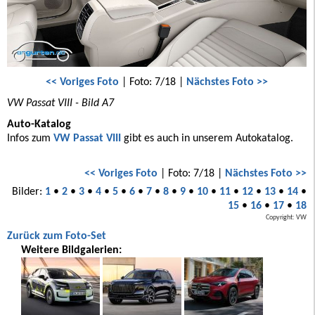
<< Voriges Foto
| Foto: 7/18 |
Nächstes Foto >>
VW Passat VIII - Bild A7
Auto-Katalog
Infos zum
VW Passat VIII
gibt es auch in unserem Autokatalog.
<< Voriges Foto
| Foto: 7/18 |
Nächstes Foto >>
Bilder:
1
•
2
•
3
•
4
•
5
•
6
•
7
•
8
•
9
•
10
•
11
•
12
•
13
•
14
•
15
•
16
•
17
•
18
Copyright: VW
Zurück zum Foto-Set
Weitere Bildgalerien: