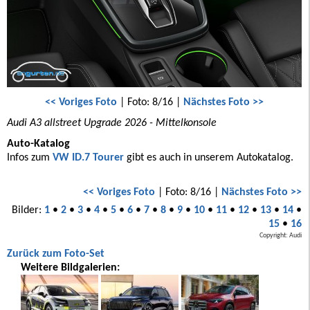
<< Voriges Foto
| Foto: 8/16 |
Nächstes Foto >>
Audi A3 allstreet Upgrade 2026 - Mittelkonsole
Auto-Katalog
Infos zum
VW ID.7 Tourer
gibt es auch in unserem Autokatalog.
<< Voriges Foto
| Foto: 8/16 |
Nächstes Foto >>
Bilder:
1
•
2
•
3
•
4
•
5
•
6
•
7
•
8
•
9
•
10
•
11
•
12
•
13
•
14
•
15
•
16
Copyright: Audi
Zurück zum Foto-Set
Weitere Bildgalerien: