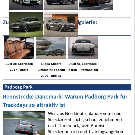
Zufällige Bilder aus unserer Bildgalerie:
Audi A5 Sportback
Skoda Superb
Audi A6 Sportback
2017 - Bild 5
Limousine Facelift
e-tron - Frontansicht
2020 - Bild 24
Padborg Park
Rennstrecke Dänemark: Warum Padborg Park für
Trackdays so attraktiv ist
Wer aus Norddeutschland kommt und
Streckenzeit sucht, schaut zunehmend
nach Dänemark, weil Anreise,
Streckenbetrieb und Trainingsangebote