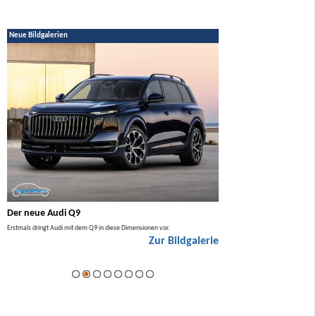
Neue Bildgalerien
Der neue Audi Q9
Der neue Mercedes GL
Erstmals dringt Audi mit dem Q9 in diese Dimensionen vor.
Der neue Mercedes GLA kommt zuers
Zur Bildgalerie
Hybrid.
ie