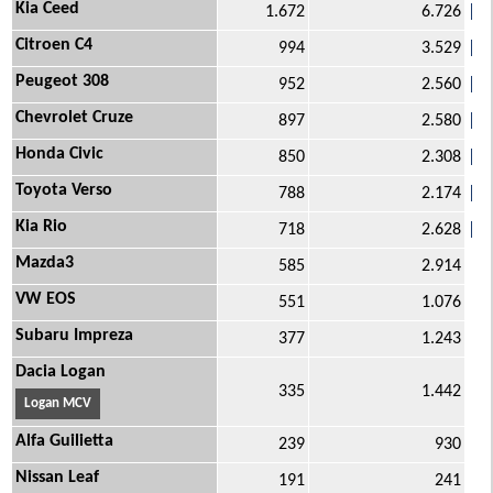
Kia Ceed
1.672
6.726
Citroen C4
994
3.529
Peugeot 308
952
2.560
Chevrolet Cruze
897
2.580
Honda Civic
850
2.308
Toyota Verso
788
2.174
Kia Rio
718
2.628
Mazda3
585
2.914
VW EOS
551
1.076
Subaru Impreza
377
1.243
Dacia Logan
335
1.442
Logan MCV
Alfa Guilietta
239
930
Nissan Leaf
191
241