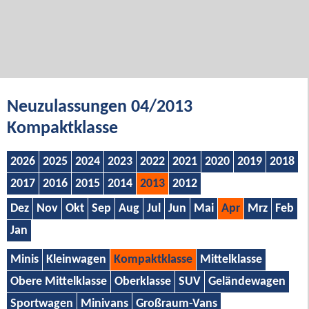
Neuzulassungen 04/2013
Kompaktklasse
2026
2025
2024
2023
2022
2021
2020
2019
2018
2017
2016
2015
2014
2013
2012
Dez
Nov
Okt
Sep
Aug
Jul
Jun
Mai
Apr
Mrz
Feb
Jan
Minis
Kleinwagen
Kompaktklasse
Mittelklasse
Obere Mittelklasse
Oberklasse
SUV
Geländewagen
Sportwagen
Minivans
Großraum-Vans