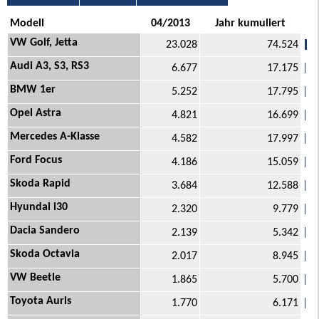
Modell
04/2013
Jahr kumuliert
VW Golf, Jetta
23.028
74.524
Audi A3, S3, RS3
6.677
17.175
BMW 1er
5.252
17.795
Opel Astra
4.821
16.699
Mercedes A-Klasse
4.582
17.997
Ford Focus
4.186
15.059
Skoda Rapid
3.684
12.588
Hyundai i30
2.320
9.779
Dacia Sandero
2.139
5.342
Skoda Octavia
2.017
8.945
VW Beetle
1.865
5.700
Toyota Auris
1.770
6.171