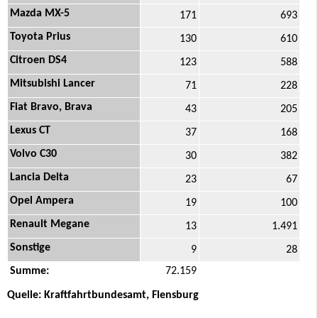
Mazda MX-5
171
693
Toyota Prius
130
610
Citroen DS4
123
588
Mitsubishi Lancer
71
228
Fiat Bravo, Brava
43
205
Lexus CT
37
168
Volvo C30
30
382
Lancia Delta
23
67
Opel Ampera
19
100
Renault Megane
13
1.491
Sonstige
9
28
Summe:
72.159
Quelle: Kraftfahrtbundesamt, Flensburg