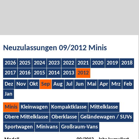
Neuzulassungen 09/2012 Minis
2026
2025
2024
2023
2022
2021
2020
2019
2018
2017
2016
2015
2014
2013
2012
Dez
Nov
Okt
Sep
Aug
Jul
Jun
Mai
Apr
Mrz
Feb
Jan
Minis
Kleinwagen
Kompaktklasse
Mittelklasse
Obere Mittelklasse
Oberklasse
Geländewagen / SUVs
Sportwagen
Minivans
Großraum-Vans