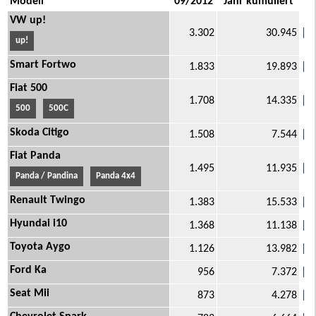
Modell
09/2012
Jahr kumuliert
VW up!
3.302
30.945
up!
Smart Fortwo
1.833
19.893
Fiat 500
1.708
14.335
500
500C
Skoda Citigo
1.508
7.544
Fiat Panda
1.495
11.935
Panda / Pandina
Panda 4x4
Renault Twingo
1.383
15.533
Hyundai i10
1.368
11.138
Toyota Aygo
1.126
13.982
Ford Ka
956
7.372
Seat Mii
873
4.278