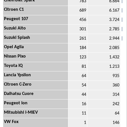
Chevrolet Spark
783
6.664
Citroen C1
689
6.167
Peugeot 107
456
3.724
Suzuki Alto
301
2.785
Suzuki Splash
261
2.944
Opel Agila
184
2.085
Nissan Pixo
123
1.432
Toyota IQ
81
1.213
Lancia Ypsilon
64
935
Citroen C-Zero
54
360
Daihatsu Cuore
44
314
Peugeot Ion
16
242
Mitsubishi i-MIEV
11
64
VW Fox
1
146