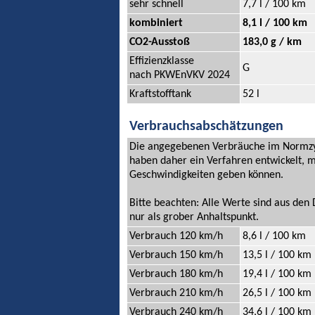
sehr schnell
7,7 l / 100 km
kombiniert
8,1 l / 100 km
CO2-Ausstoß
183,0 g / km
Effizienzklasse
G
nach PKWEnVKV 2024
Kraftstofftank
52 l
Verbrauchsabschätzungen
Die angegebenen Verbräuche im Normzykl
haben daher ein Verfahren entwickelt, m
Geschwindigkeiten geben können.
Bitte beachten: Alle Werte sind aus de
nur als grober Anhaltspunkt.
Verbrauch 120 km/h
8,6 l / 100 km
Verbrauch 150 km/h
13,5 l / 100 km
Verbrauch 180 km/h
19,4 l / 100 km
Verbrauch 210 km/h
26,5 l / 100 km
Verbrauch 240 km/h
34,6 l / 100 km