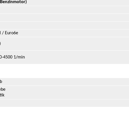
 (Benzinmotor)
 / Euro6e
)
0-4500 1/min
eb
ebe
tik