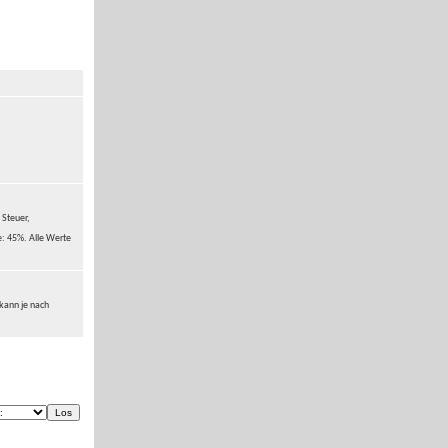
 Steuer,
e: 45%. Alle Werte
 kann je nach