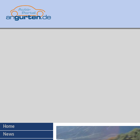
Home
News