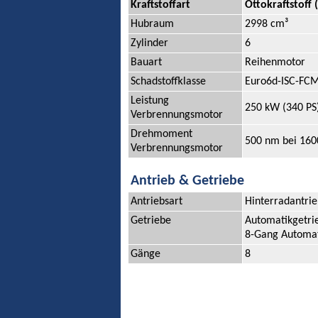
Kraftstoffart
Ottokraftstoff
Hubraum
2998 cm³
Zylinder
6
Bauart
Reihenmotor
Schadstoffklasse
Euro6d-ISC-FCM
Leistung
250 kW (340 PS
Verbrennungsmotor
Drehmoment
500 nm bei 160
Verbrennungsmotor
Antrieb & Getriebe
Antriebsart
Hinterradantri
Getriebe
Automatikgetri
8-Gang Automa
Gänge
8