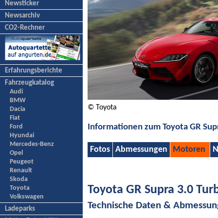
Newsticker
Newsarchiv
CO2-Rechner
Erfahrungsberichte
Fahrzeugkatalog
Audi
BMW
© Toyota
Dacia
Fiat
Informationen zum Toyota GR Sup
Ford
Hyundai
Mercedes-Benz
Fotos
Abmessungen
Motoren
N
Opel
Peugeot
Renault
Skoda
Toyota GR Supra 3.0 Tur
Toyota
Volkswagen
Technische Daten & Abmessu
Ladeparks