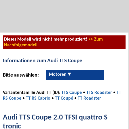
Dieses Modell wird nicht mehr produziert!
>> Zum
Nachfolgemodell
Informationen zum Audi TTS Coupe
Motoren
Bitte auswählen:
Variantenfamilie Audi TT (8J)
:
TTS Coupe
•
TTS Roadster
•
TT
RS Coupe
•
TT RS Cabrio
•
TT Coupé
•
TT Roadster
Audi TTS Coupe 2.0 TFSI quattro S
tronic