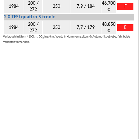
200 /
46.700
1984
250
7,9 / 184
F
272
€
2.0 TFSI quattro S tronic
200 /
48.850
1984
250
7,7 / 179
E
272
€
Verbrauch in Litern / 100km, CO
in g/km. Werte in Klammern gelten für Automatikgetriebe, falls beide
2
Varianten vorhanden.