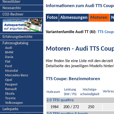
Newsticker
Informationen zum Audi TTS Coup
Newsarchiv
CO2-Rechner
Fotos
Abmessungen
Motoren
N
Variantenfamilie Audi TT (8J)
:
TTS Coup
Erfahrungsberichte
Fahrzeugkatalog
Motoren - Audi TTS Cou
Audi
BMW
Dacia
Hier finden Sie eine Liste mit den derze
Fiat
Detailseite des jeweiligen Modells hinte
Ford
Hyundai
Mercedes-Benz
TTS Coupe: Benzinmotoren
Opel
Peugeot
Renault
Leistung
Höchstge-
Verbrau
Hubraum
Skoda
(kW / PS)
schwindigkeit
Toyota
2.0 TFSI quattro
Volkswagen
1984
200 / 272
250
Ladeparks