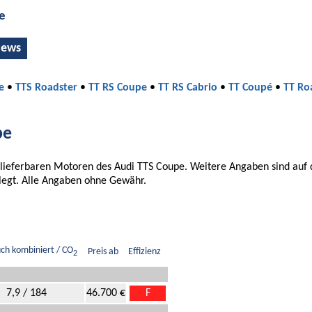
e
ews
e
•
TTS Roadster
•
TT RS Coupe
•
TT RS Cabrio
•
TT Coupé
•
TT Ro
pe
it lieferbaren Motoren des Audi TTS Coupe. Weitere Angaben sind auf 
rlegt. Alle Angaben ohne Gewähr.
ch kombiniert / CO
Preis ab
Effizienz
2
7,9 / 184
46.700 €
F