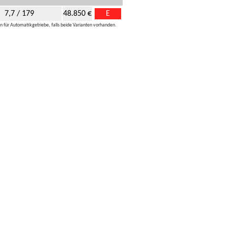
7,7 / 179
48.850 €
E
 für Automatikgetriebe, falls beide Varianten vorhanden.