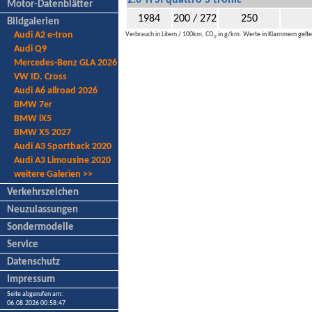
2.0 TFSI quattro S tronic
Motor-Datenblätter
1984
200 / 272
250
Bildgalerien
Audi A2 e-tron
Verbrauch in Litern / 100km, CO
in g/km. Werte in Klammern gelten
2
Audi Q9
Mercedes-Benz GLA 2026
VW ID. Cross
Audi A6 allroad 2026
BMW 7er
BMW iX5
BMW X5 2027
Audi A3 Sportback 2020
Audi A3 Limousine 2020
weitere Galerien >>
Verkehrszeichen
Neuzulassungen
Sondermodelle
Service
Datenschutz
Impressum
Seite abgerufen am:
06.08.2026 00:58:47