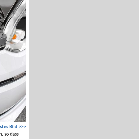
stes Bild >>>
, so dass