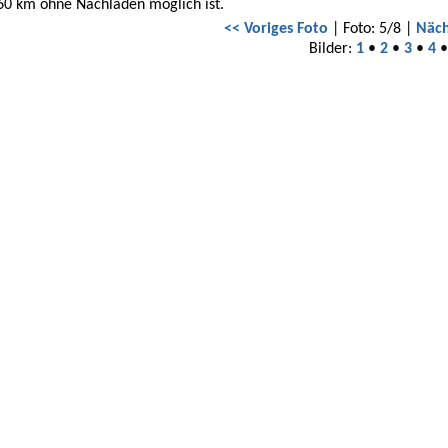
60 km ohne Nachladen möglich ist.
<< Voriges Foto
| Foto: 5/8 |
Näch
Bilder:
1
•
2
•
3
•
4