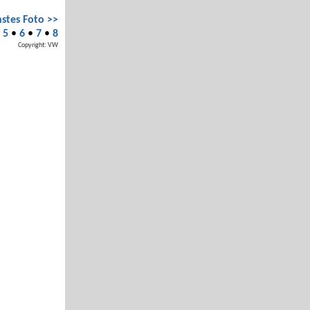
stes Foto >>
•
5
•
6
•
7
•
8
Copyright: VW