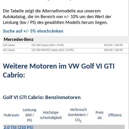
Die Tabelle zeigt die Alternativmodelle aus unserem
Autokatalog, die im Bereich von +/- 10% um den Wert der
Leistung (kw / PS) des gewählten Modells herum liegen.
Suche auf +/- 5% einschränken
Mercedes-Benz
CLE Cabrio
CLE 200 Cabrio (204 + 23 PS)
150 kW / 204 PS
CLE Cabrio
CLE 200 4MATIC Cabrio (204 + 23 PS)
150 kW / 204 PS
Weitere Motoren im VW Golf VI GTI
Cabrio:
Golf VI GTI Cabrio: Benzinmotoren
Verbrauch
Leistung
Höchstge-
Preis
kombiniert /
Hubraum
(kW /
Effizienz
schwindigkeit
ab
CO
PS)
2
2.0 TSI (210 PS)