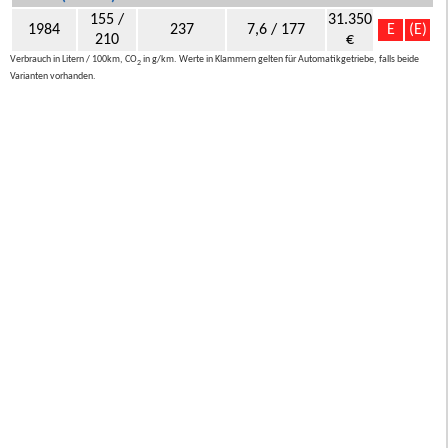
155 /
31.350
1984
237
7,6 / 177
E
(E)
210
€
Verbrauch in Litern / 100km, CO
in g/km. Werte in Klammern gelten für Automatikgetriebe, falls beide
2
Varianten vorhanden.