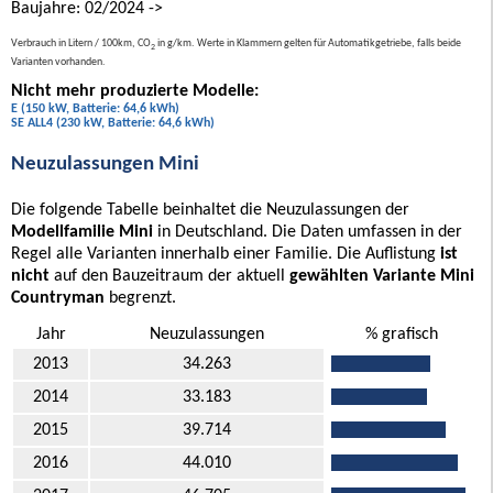
Baujahre: 02/2024 ->
Verbrauch in Litern / 100km, CO
in g/km. Werte in Klammern gelten für Automatikgetriebe, falls beide
2
Varianten vorhanden.
Nicht mehr produzierte Modelle:
E (150 kW, Batterie: 64,6 kWh)
SE ALL4 (230 kW, Batterie: 64,6 kWh)
Neuzulassungen Mini
Die folgende Tabelle beinhaltet die Neuzulassungen der
Modellfamilie Mini
in Deutschland. Die Daten umfassen in der
Regel alle Varianten innerhalb einer Familie. Die Auflistung
ist
nicht
auf den Bauzeitraum der aktuell
gewählten Variante Mini
Countryman
begrenzt.
Jahr
Neuzulassungen
% grafisch
2013
34.263
2014
33.183
2015
39.714
2016
44.010