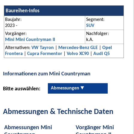
Baureihen-Infos
Baujahr:
Segment:
2023 -
SUV
Vorgänger:
Nachfolger:
Mini Mini Countryman II
k.A.
Alternativen:
VW Tayron
|
Mercedes-Benz GLE
|
Opel
Frontera
|
Cupra Formentor
|
Volvo XC90
|
Audi Q5
Informationen zum Mini Countryman
Abmessungen
Bitte auswählen:
Abmessungen & Technische Daten
Abmessungen Mini
Vorgänger Mini