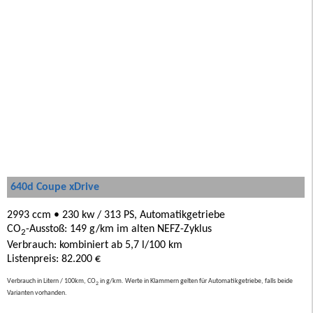
640d Coupe xDrive
2993 ccm • 230 kw / 313 PS, Automatikgetriebe
CO
-Ausstoß: 149 g/km im alten NEFZ-Zyklus
2
Verbrauch: kombiniert ab 5,7 l/100 km
Listenpreis: 82.200 €
Verbrauch in Litern / 100km, CO
in g/km. Werte in Klammern gelten für Automatikgetriebe, falls beide
2
Varianten vorhanden.