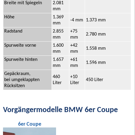
Breite mit Spiegeln
2.081
mm
Höhe
1.369
-4 mm
1.373 mm
mm
Radstand
2.855
+75
2.780 mm
mm
mm
Spurweite vorne
1.600
+42
1.558 mm
mm
mm
Spurweite hinten
1.657
+61
1.596 mm
mm
mm
Gepäckraum,
460
+10
bei umgeklappten
450 Liter
Liter
Liter
Rücksitzen
Vorgängermodelle BMW 6er Coupe
6er Coupe