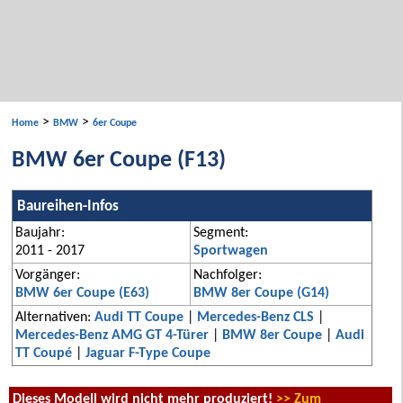
>
>
Home
BMW
6er Coupe
BMW 6er Coupe (F13)
Baureihen-Infos
Baujahr:
Segment:
2011 - 2017
Sportwagen
Vorgänger:
Nachfolger:
BMW 6er Coupe (E63)
BMW 8er Coupe (G14)
Alternativen:
Audi TT Coupe
|
Mercedes-Benz CLS
|
Mercedes-Benz AMG GT 4-Türer
|
BMW 8er Coupe
|
Audi
TT Coupé
|
Jaguar F-Type Coupe
Dieses Modell wird nicht mehr produziert!
>> Zum