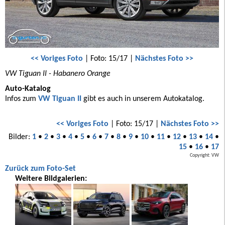
<< Voriges Foto
| Foto: 15/17 |
Nächstes Foto >>
VW Tiguan II - Habanero Orange
Auto-Katalog
Infos zum
VW Tiguan II
gibt es auch in unserem Autokatalog.
<< Voriges Foto
| Foto: 15/17 |
Nächstes Foto >>
Bilder:
1
•
2
•
3
•
4
•
5
•
6
•
7
•
8
•
9
•
10
•
11
•
12
•
13
•
14
•
15
•
16
•
17
Copyright: VW
Zurück zum Foto-Set
Weitere Bildgalerien: