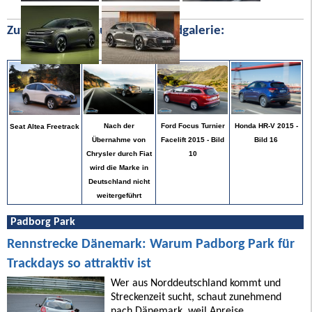
Zufällige Bilder aus unserer Bildgalerie:
Honda HR-V 2015 -
Nach der
Ford Focus Turnier
Seat Altea Freetrack
Bild 16
Übernahme von
Facelift 2015 - Bild
Chrysler durch Fiat
10
wird die Marke in
Deutschland nicht
weitergeführt
Padborg Park
Rennstrecke Dänemark: Warum Padborg Park für
Trackdays so attraktiv ist
Wer aus Norddeutschland kommt und
Streckenzeit sucht, schaut zunehmend
nach Dänemark, weil Anreise,