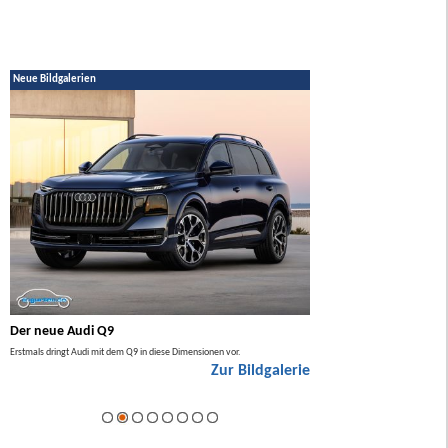
Neue Bildgalerien
Der neue Audi Q9
Der neue Mercedes GL
Erstmals dringt Audi mit dem Q9 in diese Dimensionen vor.
Der neue Mercedes GLA kommt zuers
Zur Bildgalerie
Hybrid.
ie