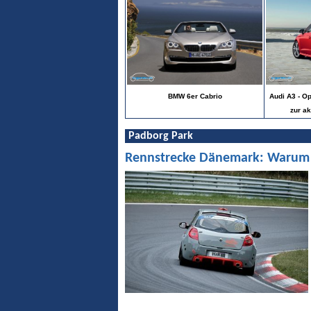
BMW 6er Cabrio
Audi A3 - Op
zur ak
Padborg Park
Rennstrecke Dänemark: Warum Pa