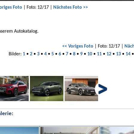
origes Foto
| Foto: 12/17 |
Nächstes Foto >>
nserem Autokatalog.
<< Voriges Foto
| Foto: 12/17 |
Näch
Bilder:
1
•
2
•
3
•
4
•
5
•
6
•
7
•
8
•
9
•
10
•
11
•
12
•
13
•
14
lerie: