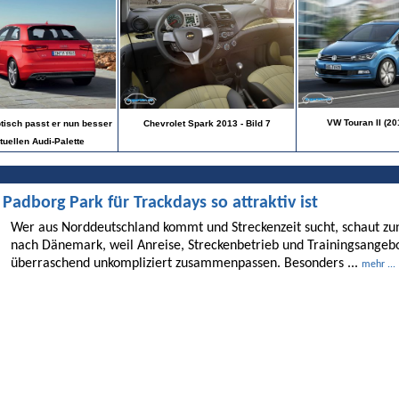
VW Touran II (201
tisch passt er nun besser
Chevrolet Spark 2013 - Bild 7
tuellen Audi-Palette
dborg Park für Trackdays so attraktiv ist
Wer aus Norddeutschland kommt und Streckenzeit sucht, schaut 
nach Dänemark, weil Anreise, Streckenbetrieb und Trainingsangebo
überraschend unkompliziert zusammenpassen. Besonders ...
mehr ...