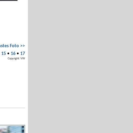
stes Foto >>
•
15
•
16
•
17
Copyright: VW