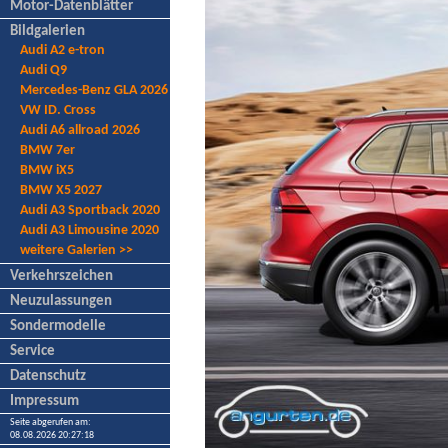
Motor-Datenblätter
Bildgalerien
Audi A2 e-tron
Audi Q9
Mercedes-Benz GLA 2026
VW ID. Cross
Audi A6 allroad 2026
BMW 7er
BMW iX5
BMW X5 2027
Audi A3 Sportback 2020
Audi A3 Limousine 2020
weitere Galerien >>
Verkehrszeichen
Neuzulassungen
Sondermodelle
Service
Datenschutz
Impressum
Seite abgerufen am:
08.08.2026 20:27:18