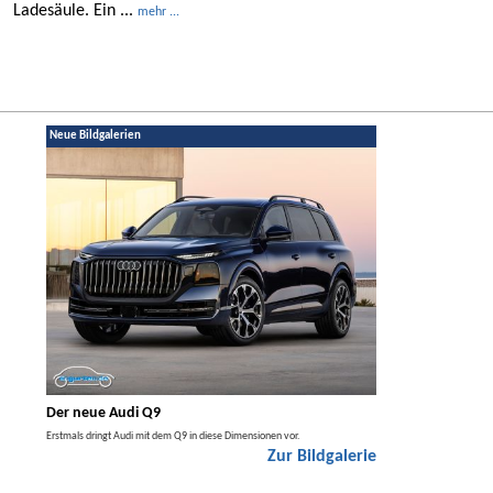
Ladesäule. Ein ...
mehr ...
Neue Bildgalerien
Der neue Audi Q9
Der neue Merced
t den
Erstmals dringt Audi mit dem Q9 in diese Dimensionen vor.
Der neue Mercedes GLA kom
Zur Bildgalerie
Hybrid.
galerie