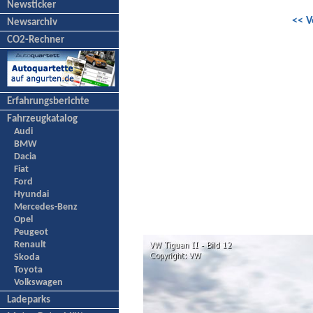
Newsticker
<< V
Newsarchiv
CO2-Rechner
Erfahrungsberichte
Fahrzeugkatalog
Audi
BMW
Dacia
Fiat
Ford
Hyundai
Mercedes-Benz
Opel
Peugeot
Renault
Skoda
Toyota
Volkswagen
Ladeparks