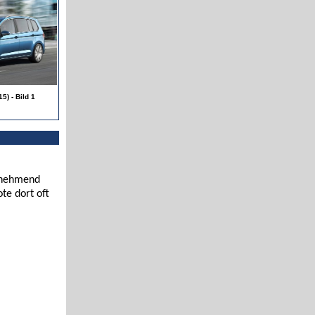
5) - Bild 1
zunehmend
te dort oft