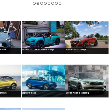
AA 2015
Citroen C4 Cactus Cabrio Concept
Nissan Gripz Concept
oncept)
Jaguar F-Pace
Skoda Vision-S (Kodiak)