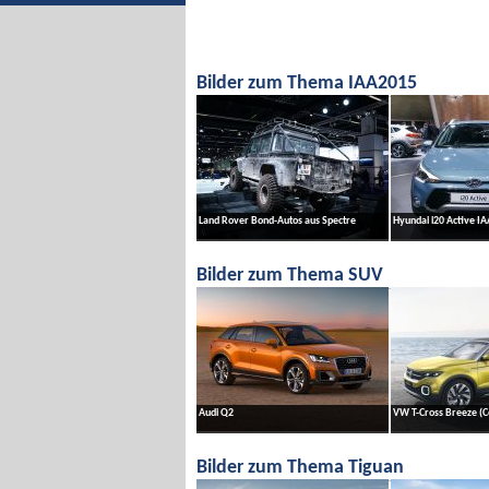
Bilder zum Thema IAA2015
Land Rover Bond-Autos aus Spectre
Hyundai i20 Active I
Bilder zum Thema SUV
Audi Q2
VW T-Cross Breeze (C
Bilder zum Thema Tiguan