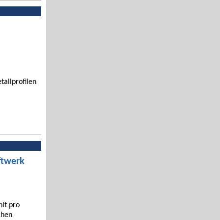
tallprofilen
ftwerk
hlt pro
chen