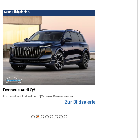
Neue Bildgalerien
Der neue Audi Q9
Der neue Mercedes GL
Erstmals dringt Audi mit dem Q9 in diese Dimensionen vor.
Der neue Mercedes GLA kommt zuers
Zur Bildgalerie
Hybrid.
ie