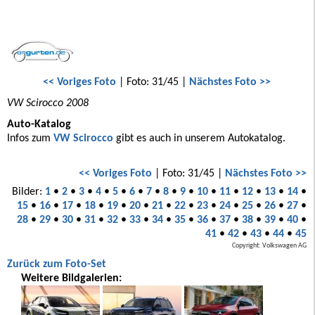
<< Voriges Foto
| Foto: 31/45 |
Nächstes Foto >>
VW Scirocco 2008
Auto-Katalog
Infos zum
VW Scirocco
gibt es auch in unserem Autokatalog.
<< Voriges Foto
| Foto: 31/45 |
Nächstes Foto >>
Bilder:
1
•
2
•
3
•
4
•
5
•
6
•
7
•
8
•
9
•
10
•
11
•
12
•
13
•
14
•
15
•
16
•
17
•
18
•
19
•
20
•
21
•
22
•
23
•
24
•
25
•
26
•
27
•
28
•
29
•
30
•
31
•
32
•
33
•
34
•
35
•
36
•
37
•
38
•
39
•
40
•
41
•
42
•
43
•
44
•
45
Copyright: Volkswagen AG
Zurück zum Foto-Set
Weitere Bildgalerien: