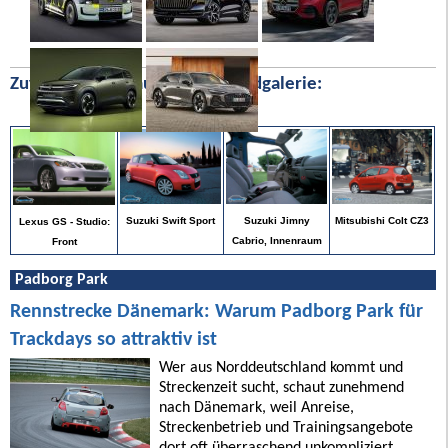
Zufällige Bilder aus unserer Bildgalerie:
Mitsubishi Colt CZ3
Suzuki Swift Sport
Suzuki Jimny
Lexus GS - Studio:
Cabrio, Innenraum
Front
Padborg Park
Rennstrecke Dänemark: Warum Padborg Park für
Trackdays so attraktiv ist
Wer aus Norddeutschland kommt und
Streckenzeit sucht, schaut zunehmend
nach Dänemark, weil Anreise,
Streckenbetrieb und Trainingsangebote
dort oft überraschend unkompliziert