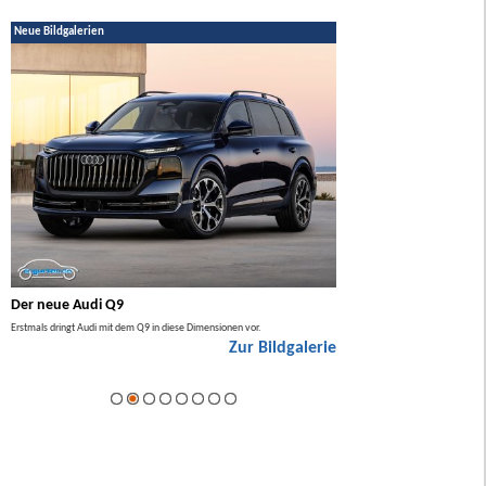
Neue Bildgalerien
Der neue Audi Q9
Der neue Mercedes GL
Erstmals dringt Audi mit dem Q9 in diese Dimensionen vor.
Der neue Mercedes GLA kommt zuers
Zur Bildgalerie
Hybrid.
ie