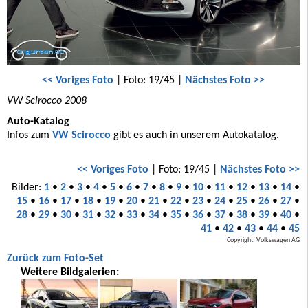
<< Voriges Foto
| Foto: 19/45 |
Nächstes Foto >>
VW Scirocco 2008
Auto-Katalog
Infos zum
VW Scirocco
gibt es auch in unserem Autokatalog.
<< Voriges Foto
| Foto: 19/45 |
Nächstes Foto >>
Bilder:
1
•
2
•
3
•
4
•
5
•
6
•
7
•
8
•
9
•
10
•
11
•
12
•
13
•
14
•
15
•
16
•
17
•
18
•
19
•
20
•
21
•
22
•
23
•
24
•
25
•
26
•
27
•
28
•
29
•
30
•
31
•
32
•
33
•
34
•
35
•
36
•
37
•
38
•
39
•
40
•
41
•
42
•
43
•
44
•
45
Copyright: Volkswagen AG
Zurück zum Foto-Set
Weitere Bildgalerien: