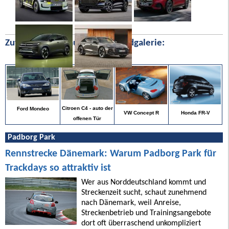
Zufällige Bilder aus unserer Bildgalerie:
Citroen C4 - auto der
Ford Mondeo
Honda FR-V
VW Concept R
offenen Tür
Padborg Park
Rennstrecke Dänemark: Warum Padborg Park für
Trackdays so attraktiv ist
Wer aus Norddeutschland kommt und
Streckenzeit sucht, schaut zunehmend
nach Dänemark, weil Anreise,
Streckenbetrieb und Trainingsangebote
dort oft überraschend unkompliziert