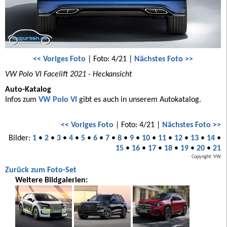
<< Voriges Foto
| Foto: 4/21 |
Nächstes Foto >>
VW Polo VI Facelift 2021 - Heckansicht
Auto-Katalog
Infos zum
VW Polo VI
gibt es auch in unserem Autokatalog.
<< Voriges Foto
| Foto: 4/21 |
Nächstes Foto >>
Bilder:
1
•
2
•
3
•
4
•
5
•
6
•
7
•
8
•
9
•
10
•
11
•
12
•
13
•
14
•
15
•
16
•
17
•
18
•
19
•
20
•
21
Copyright: VW
Zurück zum Foto-Set
Weitere Bildgalerien: