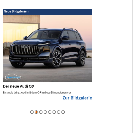
Neue Bildgalerien
Der neue Audi Q9
Der neue Mercedes GL
Erstmals dringt Audi mit dem Q9 in diese Dimensionen vor.
Der neue Mercedes GLA kommt zuers
Zur Bildgalerie
Hybrid.
ie