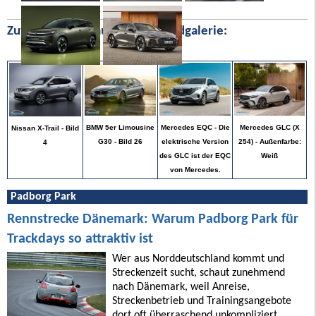
Zufällige Bilder aus unserer Bildgalerie:
Mercedes GLC (X
BMW 5er Limousine
Mercedes EQC - Die
Nissan X-Trail - Bild
254) - Außenfarbe:
G30 - Bild 26
elektrische Version
4
Weiß
des GLC ist der EQC
von Mercedes.
Padborg Park
Rennstrecke Dänemark: Warum Padborg Park für
Trackdays so attraktiv ist
Wer aus Norddeutschland kommt und
Streckenzeit sucht, schaut zunehmend
nach Dänemark, weil Anreise,
Streckenbetrieb und Trainingsangebote
dort oft überraschend unkompliziert