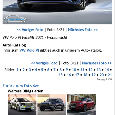
<< Voriges Foto
| Foto: 3/21 |
Nächstes Foto >>
VW Polo VI Facelift 2021 - Frontansicht
Auto-Katalog
Infos zum
VW Polo VI
gibt es auch in unserem Autokatalog.
<< Voriges Foto
| Foto: 3/21 |
Nächstes Foto >>
Bilder:
1
•
2
•
3
•
4
•
5
•
6
•
7
•
8
•
9
•
10
•
11
•
12
•
13
•
14
•
15
•
16
•
17
•
18
•
19
•
20
•
21
Copyright: VW
Zurück zum Foto-Set
Weitere Bildgalerien: