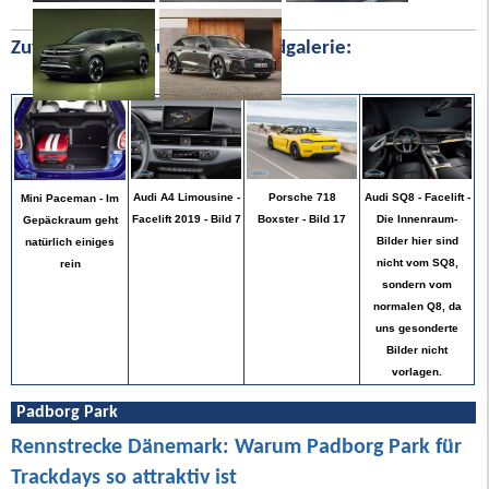
Zufällige Bilder aus unserer Bildgalerie:
Audi SQ8 - Facelift -
Audi A4 Limousine -
Porsche 718
Mini Paceman - Im
Die Innenraum-
Facelift 2019 - Bild 7
Boxster - Bild 17
Gepäckraum geht
Bilder hier sind
natürlich einiges
nicht vom SQ8,
rein
sondern vom
normalen Q8, da
uns gesonderte
Bilder nicht
vorlagen.
Padborg Park
Rennstrecke Dänemark: Warum Padborg Park für
Trackdays so attraktiv ist