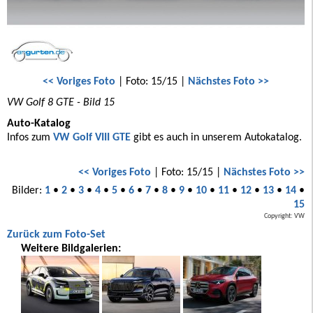
<< Voriges Foto
| Foto: 15/15 |
Nächstes Foto >>
VW Golf 8 GTE - Bild 15
Auto-Katalog
Infos zum
VW Golf VIII GTE
gibt es auch in unserem Autokatalog.
<< Voriges Foto
| Foto: 15/15 |
Nächstes Foto >>
Bilder:
1
•
2
•
3
•
4
•
5
•
6
•
7
•
8
•
9
•
10
•
11
•
12
•
13
•
14
•
15
Copyright: VW
Zurück zum Foto-Set
Weitere Bildgalerien: