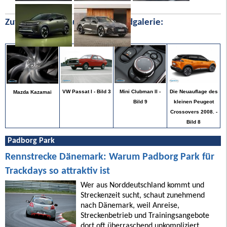
Zufällige Bilder aus unserer Bildgalerie:
Die Neuauflage des
VW Passat I - Bild 3
Mini Clubman II -
Mazda Kazamai
kleinen Peugeot
Bild 9
Crossovers 2008. -
Bild 8
Padborg Park
Rennstrecke Dänemark: Warum Padborg Park für
Trackdays so attraktiv ist
Wer aus Norddeutschland kommt und
Streckenzeit sucht, schaut zunehmend
nach Dänemark, weil Anreise,
Streckenbetrieb und Trainingsangebote
dort oft überraschend unkompliziert