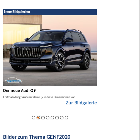
Neue Bildgalerien
Der neue Audi Q9
Der neue Mercedes GL
Erstmals dringt Audi mit dem Q9 in diese Dimensionen vor.
Der neue Mercedes GLA kommt zuers
Zur Bildgalerie
Hybrid.
ie
Bilder zum Thema GENF2020