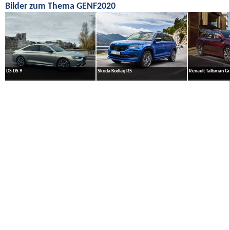
Bilder zum Thema GENF2020
DS DS 9
Skoda Kodiaq RS
Renault Talisman G