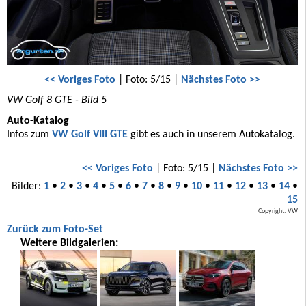
<< Voriges Foto
| Foto: 5/15 |
Nächstes Foto >>
VW Golf 8 GTE - Bild 5
Auto-Katalog
Infos zum
VW Golf VIII GTE
gibt es auch in unserem Autokatalog.
<< Voriges Foto
| Foto: 5/15 |
Nächstes Foto >>
Bilder:
1
•
2
•
3
•
4
•
5
•
6
•
7
•
8
•
9
•
10
•
11
•
12
•
13
•
14
•
15
Copyright: VW
Zurück zum Foto-Set
Weitere Bildgalerien: