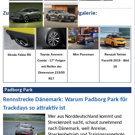
Zufällige Bilder aus unserer Bildgalerie:
Renault Twinto
Toyota Avensis
Mini Paceman
Skoda Fabia RS
Facelift 2019 - Bild
Combi - 17" Felgen
18
mit Reifen der
Dimension 215/55
R17
Padborg Park
Rennstrecke Dänemark: Warum Padborg Park für
Trackdays so attraktiv ist
Wer aus Norddeutschland kommt und
Streckenzeit sucht, schaut zunehmend
nach Dänemark, weil Anreise,
Streckenbetrieb und Trainingsangebote