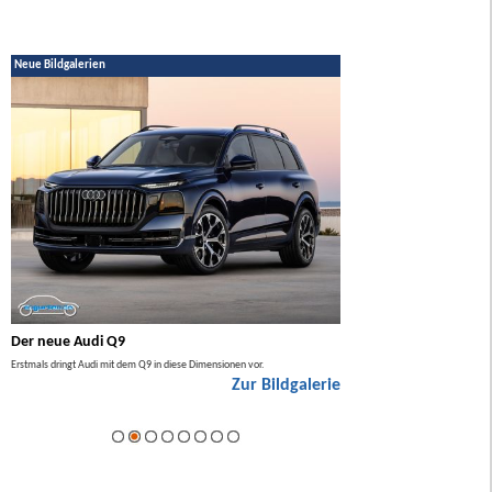
Neue Bildgalerien
Der neue Audi Q9
Der neue Mercedes GL
Erstmals dringt Audi mit dem Q9 in diese Dimensionen vor.
Der neue Mercedes GLA kommt zuers
Zur Bildgalerie
Hybrid.
ie