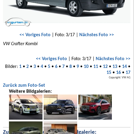
<< Voriges Foto
| Foto: 3/17 |
Nächstes Foto >>
VW Crafter Kombi
<< Voriges Foto
| Foto: 3/17 |
Nächstes Foto >>
Bilder:
1
•
2
•
3
•
4
•
5
•
6
•
7
•
8
•
9
•
10
•
11
•
12
•
13
•
14
•
15
•
16
•
17
Copyright: VW AG
Zurück zum Foto-Set
Weitere Bildgalerien:
Zufällige Bilder aus unserer Bildgalerie: