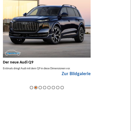
Der neue Audi Q9
Der neue Mercedes GL
Erstmals dringt Audi mit dem Q9 in diese Dimensionen vor.
Der neue Mercedes GLA kommt zuers
Zur Bildgalerie
Hybrid.
ie