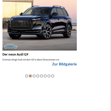
Der neue Audi Q9
Der neue Mercedes GL
Erstmals dringt Audi mit dem Q9 in diese Dimensionen vor.
Der neue Mercedes GLA kommt zuers
Zur Bildgalerie
Hybrid.
ie