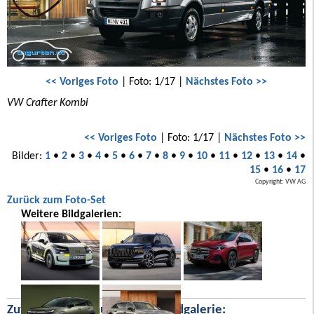
<< Voriges Foto
| Foto: 1/17 |
Nächstes Foto >>
VW Crafter Kombi
<< Voriges Foto
| Foto: 1/17 |
Nächstes Foto >>
Bilder:
1
•
2
•
3
•
4
•
5
•
6
•
7
•
8
•
9
•
10
•
11
•
12
•
13
•
14
•
15
•
16
•
17
Copyright: VW AG
Zurück zum Foto-Set
Weitere Bildgalerien:
Zufällige Bilder aus unserer Bildgalerie: