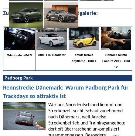
Zufällige Bilder aus unserer Bildgalerie:
Renault Twinto
Audi TTS Roadster
smart fortwo
Mitsubishi i-MiEV
Facelift 2019 - Bild
cityflame - Bild 1
12
Padborg Park
Rennstrecke Dänemark: Warum Padborg Park für
Trackdays so attraktiv ist
Wer aus Norddeutschland kommt und
Streckenzeit sucht, schaut zunehmend
nach Dänemark, weil Anreise,
Streckenbetrieb und Trainingsangebote
dort oft überraschend unkompliziert
zusammenpassen. Besonders ...
mehr ...