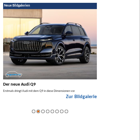
Neue Bildgalerien
Der neue Audi Q9
Der neue Mercedes GL
Erstmals dringt Audi mit dem Q9 in diese Dimensionen vor.
Der neue Mercedes GLA kommt zuers
Zur Bildgalerie
Hybrid.
ie