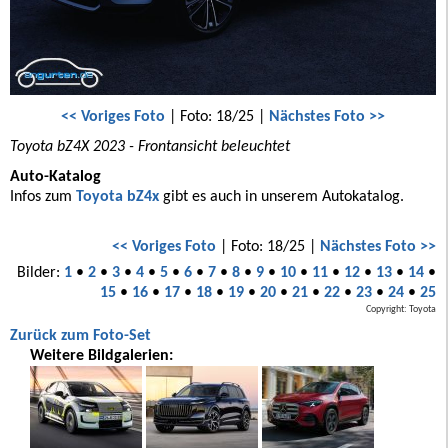
<< Voriges Foto
| Foto: 18/25 |
Nächstes Foto >>
Toyota bZ4X 2023 - Frontansicht beleuchtet
Auto-Katalog
Infos zum
Toyota bZ4x
gibt es auch in unserem Autokatalog.
<< Voriges Foto
| Foto: 18/25 |
Nächstes Foto >>
Bilder:
1
•
2
•
3
•
4
•
5
•
6
•
7
•
8
•
9
•
10
•
11
•
12
•
13
•
14
•
15
•
16
•
17
•
18
•
19
•
20
•
21
•
22
•
23
•
24
•
25
Copyright: Toyota
Zurück zum Foto-Set
Weitere Bildgalerien: