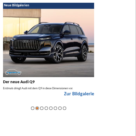
Neue Bildgalerien
Der neue Audi Q9
Der neue Mercedes GL
Erstmals dringt Audi mit dem Q9 in diese Dimensionen vor.
Der neue Mercedes GLA kommt zuers
Zur Bildgalerie
Hybrid.
ie