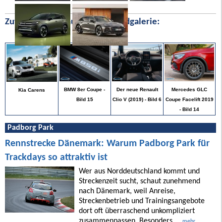
Zufällige Bilder aus unserer Bildgalerie:
Mercedes GLC
BMW 8er Coupe -
Der neue Renault
Kia Carens
Coupe Facelift 2019
Bild 15
Clio V (2019) - Bild 6
- Bild 14
Padborg Park
Rennstrecke Dänemark: Warum Padborg Park für
Trackdays so attraktiv ist
Wer aus Norddeutschland kommt und
Streckenzeit sucht, schaut zunehmend
nach Dänemark, weil Anreise,
Streckenbetrieb und Trainingsangebote
dort oft überraschend unkompliziert
zusammenpassen. Besonders ...
mehr ...