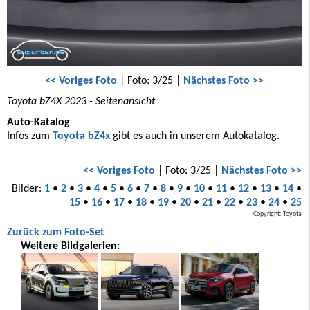
<< Voriges Foto
| Foto: 3/25 |
Nächstes Foto >>
Toyota bZ4X 2023 - Seitenansicht
Auto-Katalog
Infos zum
Toyota bZ4x
gibt es auch in unserem Autokatalog.
<< Voriges Foto
| Foto: 3/25 |
Nächstes Foto >>
Bilder:
1
•
2
•
3
•
4
•
5
•
6
•
7
•
8
•
9
•
10
•
11
•
12
•
13
•
14
•
15
•
16
•
17
•
18
•
19
•
20
•
21
•
22
•
23
•
24
•
25
Copyright: Toyota
Zurück zum Foto-Set
Weitere Bildgalerien: