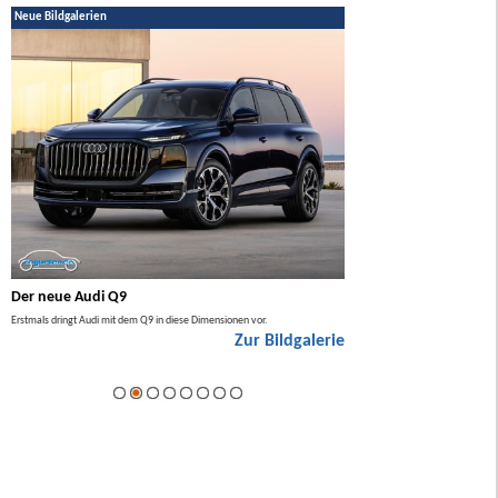
Neue Bildgalerien
Der neue Audi Q9
Der neue Mercedes GL
Erstmals dringt Audi mit dem Q9 in diese Dimensionen vor.
Der neue Mercedes GLA kommt zuers
Zur Bildgalerie
Hybrid.
ie