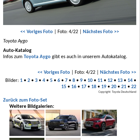
<< Voriges Foto
| Foto: 4/22 |
Nächstes Foto >>
Toyota Aygo
Auto-Katalog
Infos zum
Toyota Aygo
gibt es auch in unserem Autokatalog.
<< Voriges Foto
| Foto: 4/22 |
Nächstes Foto >>
Bilder:
1
•
2
•
3
•
4
•
5
•
6
•
7
•
8
•
9
•
10
•
11
•
12
•
13
•
14
•
15
•
16
•
17
•
18
•
19
•
20
•
21
•
22
Copyright: Toyota Deutschland
Zurück zum Foto-Set
Weitere Bildgalerien: