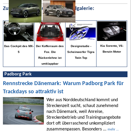
Zufällige Bilder aus unserer Bildgalerie:
Kia Sorento, V6-
Der Kofferraum des
Designstudie -
Das Cockpit des MX-
Benzin Motor
Fox. Die
Scheinwerfer Tigra
5
Rückenlehne ist
Twin Top
umklappbar
Padborg Park
Rennstrecke Dänemark: Warum Padborg Park für
Trackdays so attraktiv ist
Wer aus Norddeutschland kommt und
Streckenzeit sucht, schaut zunehmend
nach Dänemark, weil Anreise,
Streckenbetrieb und Trainingsangebote
dort oft überraschend unkompliziert
zusammenpassen. Besonders ...
mehr ...