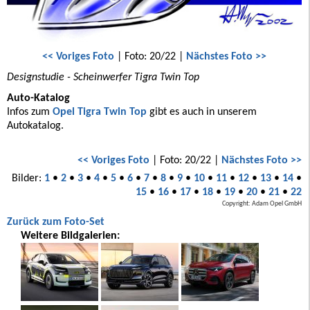
<< Voriges Foto
| Foto: 20/22 |
Nächstes Foto >>
Designstudie - Scheinwerfer Tigra Twin Top
Auto-Katalog
Infos zum
Opel Tigra Twin Top
gibt es auch in unserem
Autokatalog.
<< Voriges Foto
| Foto: 20/22 |
Nächstes Foto >>
Bilder:
1
•
2
•
3
•
4
•
5
•
6
•
7
•
8
•
9
•
10
•
11
•
12
•
13
•
14
•
15
•
16
•
17
•
18
•
19
•
20
•
21
•
22
Copyright: Adam Opel GmbH
Zurück zum Foto-Set
Weitere Bildgalerien: