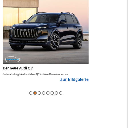
Der neue Audi Q9
Der neue Mercedes GL
Erstmals dringt Audi mit dem Q9 in diese Dimensionen vor.
Der neue Mercedes GLA kommt zuers
Zur Bildgalerie
Hybrid.
ie