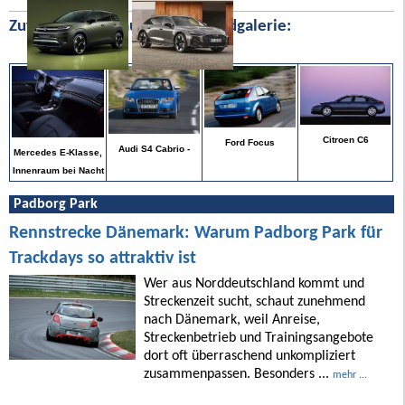
Zufällige Bilder aus unserer Bildgalerie:
Citroen C6
Ford Focus
Audi S4 Cabrio -
Mercedes E-Klasse,
Innenraum bei Nacht
Padborg Park
Rennstrecke Dänemark: Warum Padborg Park für
Trackdays so attraktiv ist
Wer aus Norddeutschland kommt und
Streckenzeit sucht, schaut zunehmend
nach Dänemark, weil Anreise,
Streckenbetrieb und Trainingsangebote
dort oft überraschend unkompliziert
zusammenpassen. Besonders ...
mehr ...