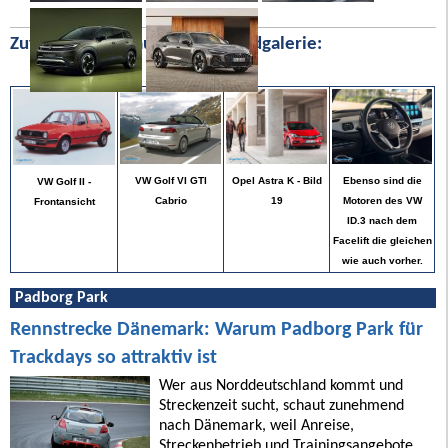
Zufällige Bilder aus unserer Bildgalerie:
Ebenso sind die
VW Golf VI GTI
Opel Astra K - Bild
VW Golf II -
Motoren des VW
Cabrio
19
Frontansicht
ID.3 nach dem
Facelift die gleichen
wie auch vorher.
Padborg Park
Rennstrecke Dänemark: Warum Padborg Park für
Trackdays so attraktiv ist
Wer aus Norddeutschland kommt und
Streckenzeit sucht, schaut zunehmend
nach Dänemark, weil Anreise,
Streckenbetrieb und Trainingsangebote