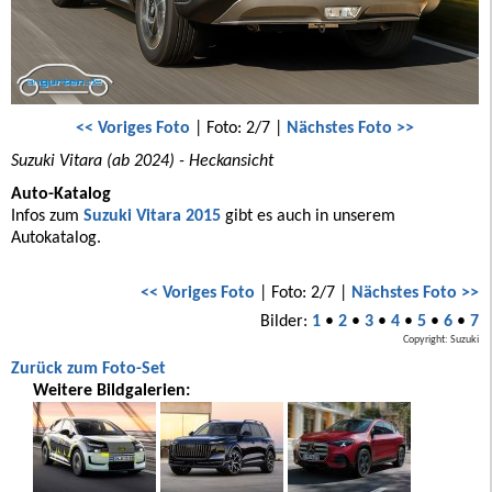
<< Voriges Foto
| Foto: 2/7 |
Nächstes Foto >>
Suzuki Vitara (ab 2024) - Heckansicht
Auto-Katalog
Infos zum
Suzuki Vitara 2015
gibt es auch in unserem
Autokatalog.
<< Voriges Foto
| Foto: 2/7 |
Nächstes Foto >>
Bilder:
1
•
2
•
3
•
4
•
5
•
6
•
7
Copyright: Suzuki
Zurück zum Foto-Set
Weitere Bildgalerien: