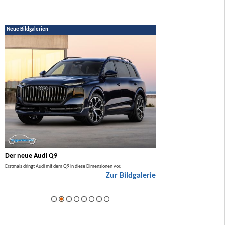
Neue Bildgalerien
Der neue Audi Q9
Der neue Mercedes GL
Erstmals dringt Audi mit dem Q9 in diese Dimensionen vor.
Der neue Mercedes GLA kommt zuers
Zur Bildgalerie
Hybrid.
ie